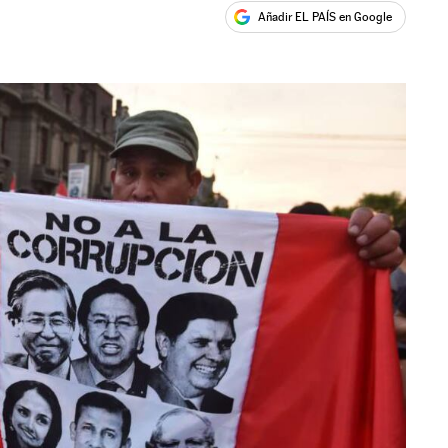
Añadir EL PAÍS en Google
ales