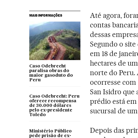
Até agora, for
MAIS INFORMAÇÕES
contas bancaria
dessas empresas
Segundo o site 
em 18 de janei
hectares de u
Caso Odebrecht
norte do Peru.
paralisa obras do
maior gasoduto do
Peru
ocorresse com o
San Isidro que
Caso Odebrecht: Peru
prédio está em
oferece recompensa
de 30.000 dólares
sucursal de um
pelo ex-presidente
Toledo
Depois das pri
Ministério Público
pede prisão de ex-