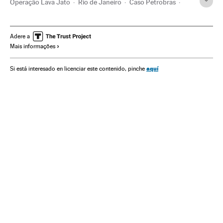
Operação Lava Jato
Rio de Janeiro
Caso Petrobras
Investigação policial
Estado Rio de Janeiro
Acidentes aéreos
Subornos
Financiamento ilegal
Adere a
Mais informações
Lavagem dinheiro
Acidentes
Corrupção política
Caixa dois
Brasil
Partidos políticos
Polícia
aquí
Si está interesado en licenciar este contenido, pinche
Corrupção
América do Sul
América Latina
Acontecimentos
Força segurança
América
Empresas
Delitos
Economia
Política