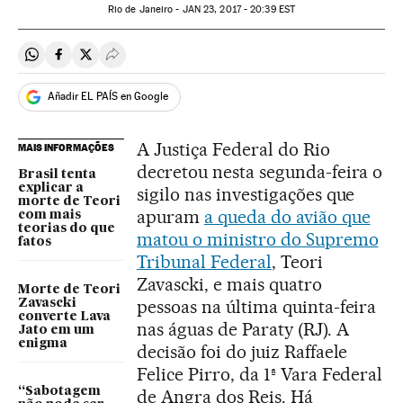
Rio de Janeiro -
JAN
23, 2017 - 20:39
EST
Compartir en Whatsapp
Compartir en Facebook
Compartir en Twitter
Desplegar Redes Sociales
Añadir EL PAÍS en Google
A Justiça Federal do Rio
MAIS INFORMAÇÕES
decretou nesta segunda-feira o
Brasil tenta
explicar a
sigilo nas investigações que
morte de Teori
apuram
a queda do avião que
com mais
teorias do que
matou o ministro do Supremo
fatos
Tribunal Federal
, Teori
Zavascki, e mais quatro
Morte de Teori
pessoas na última quinta-feira
Zavascki
converte Lava
nas águas de Paraty (RJ). A
Jato em um
enigma
decisão foi do juiz Raffaele
Felice Pirro, da 1ª Vara Federal
“Sabotagem
de Angra dos Reis. Há