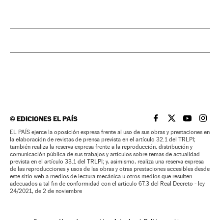
©
EDICIONES EL PAÍS
EL PAÍS BRASIL EN
EL PAÍS BRASI
EL PAÍS B
EL PA
EL PAÍS ejerce la oposición expresa frente al uso de sus obras y prestaciones en
la elaboración de revistas de prensa prevista en el artículo 32.1 del TRLPI;
también realiza la reserva expresa frente a la reproducción, distribución y
comunicación pública de sus trabajos y artículos sobre temas de actualidad
prevista en el artículo 33.1 del TRLPI; y, asimismo, realiza una reserva expresa
de las reproducciones y usos de las obras y otras prestaciones accesibles desde
este sitio web a medios de lectura mecánica u otros medios que resulten
adecuados a tal fin de conformidad con el artículo 67.3 del Real Decreto - ley
24/2021, de 2 de noviembre