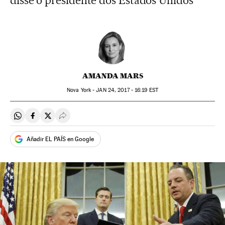
disse o presidente dos Estados Unidos
AMANDA MARS
Nova York -
JAN
24, 2017 - 16:19
EST
Compartir en Whatsapp
Compartir en Facebook
Compartir en Twitter
Desplegar Redes Sociales
Añadir EL PAÍS en Google