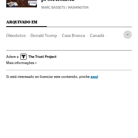
MARC BASSETS
| WASHINGTON
ARQUIVADO EM
Oleodutos
Donald Trump
Casa Branca
Canadá
Fornecimento petróleo
Petróleo
Estados Unidos
América do Norte
América
Fontes energia
Adere a
Mais informações
Administração pública
Política
Energia
aquí
Si está interesado en licenciar este contenido, pinche