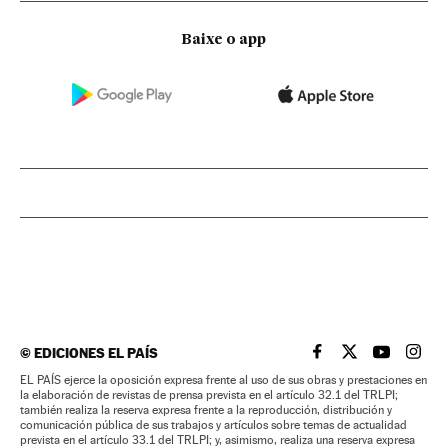
Baixe o app
©
EDICIONES EL PAÍS
EL PAÍS BRASIL EN
EL PAÍS BRASI
EL PAÍS B
EL PA
EL PAÍS ejerce la oposición expresa frente al uso de sus obras y prestaciones en
la elaboración de revistas de prensa prevista en el artículo 32.1 del TRLPI;
también realiza la reserva expresa frente a la reproducción, distribución y
comunicación pública de sus trabajos y artículos sobre temas de actualidad
prevista en el artículo 33.1 del TRLPI; y, asimismo, realiza una reserva expresa