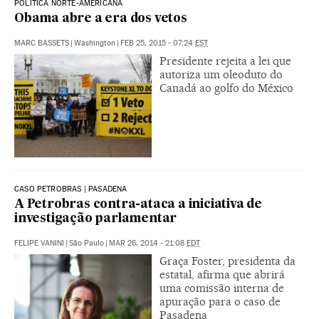
POLÍTICA NORTE-AMERICANA
Obama abre a era dos vetos
MARC BASSETS
|
Washington
|
FEB 25, 2015 - 07:24
EST
Presidente rejeita a lei que
autoriza um oleoduto do
Canadá ao golfo do México
CASO PETROBRAS | PASADENA
A Petrobras contra-ataca a iniciativa de
investigação parlamentar
FELIPE VANINI
|
São Paulo
|
MAR 26, 2014 - 21:08
EDT
Graça Foster, presidenta da
estatal, afirma que abrirá
uma comissão interna de
apuração para o caso de
Pasadena