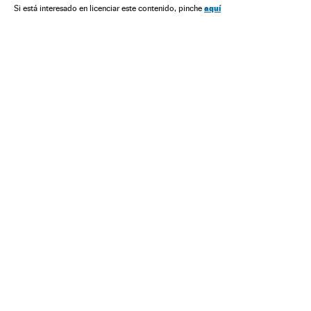
Política
Economia
Indústria
aquí
Si está interesado en licenciar este contenido, pinche