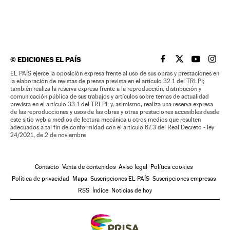
©
EDICIONES EL PAÍS
EL PAÍS BRASIL EN
EL PAÍS BRASI
EL PAÍS B
EL PA
EL PAÍS ejerce la oposición expresa frente al uso de sus obras y prestaciones en
la elaboración de revistas de prensa prevista en el artículo 32.1 del TRLPI;
también realiza la reserva expresa frente a la reproducción, distribución y
comunicación pública de sus trabajos y artículos sobre temas de actualidad
prevista en el artículo 33.1 del TRLPI; y, asimismo, realiza una reserva expresa
de las reproducciones y usos de las obras y otras prestaciones accesibles desde
este sitio web a medios de lectura mecánica u otros medios que resulten
adecuados a tal fin de conformidad con el artículo 67.3 del Real Decreto - ley
24/2021, de 2 de noviembre
Contacto
Venta de contenidos
Aviso legal
Política cookies
Política de privacidad
Mapa
Suscripciones EL PAÍS
Suscripciones empresas
RSS
Índice
Noticias de hoy