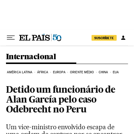
Pular para o conteúdo
SUSCRÍBETE
Internacional
AMÉRICA LATINA
ÁFRICA
EUROPA
ORIENTE MÉDIO
CHINA
EUA
Detido um funcionário de
Alan García pelo caso
Odebrecht no Peru
Um vice-ministro envolvido escapa de