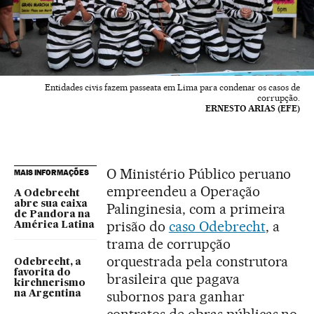
Entidades civis fazem passeata em Lima para condenar os casos de
corrupção.
ERNESTO ARIAS (EFE)
O Ministério Público peruano
MAIS INFORMAÇÕES
empreendeu a Operação
A Odebrecht
abre sua caixa
Palinginesia, com a primeira
de Pandora na
prisão do
caso Odebrecht
, a
América Latina
trama de corrupção
orquestrada pela construtora
Odebrecht, a
favorita do
brasileira que pagava
kirchnerismo
subornos para ganhar
na Argentina
contratos de obras públicas no