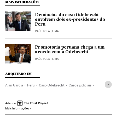
MAIS INFORMAÇÕES
Denúncias do caso Odebrecht
envolvem dois ex-presidentes do
Peru
RAÚL TOLA
| LIMA
Promotoria peruana chega a um
acordo com a Odebrecht
RAÚL TOLA
| LIMA
ARQUIVADO EM
Alan García
Peru
Caso Odebrecht
Casos judiciais
Corrupção política
Subornos
Odebrecht
Brasil
Construtoras
Corrupção
Construção
América do Sul
Adere a
Mais informações
América Latina
Delitos
Empresas
América
Justiça