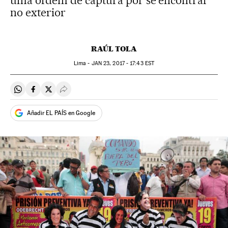
uma ordem de captura por se encontrar
no exterior
RAÚL TOLA
Lima -
JAN
23, 2017 - 17:43
EST
Compartir en Whatsapp
Compartir en Facebook
Compartir en Twitter
Desplegar Redes Sociales
Añadir EL PAÍS en Google