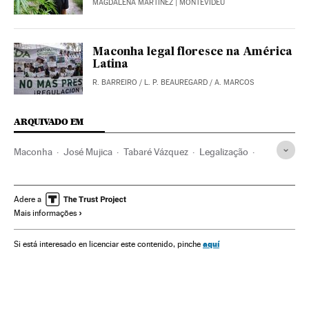
MAGDALENA MARTÍNEZ
| MONTEVIDÉU
Maconha legal floresce na América
Latina
R. BARREIRO
/
L. P. BEAUREGARD
/
A. MARCOS
ARQUIVADO EM
Maconha
José Mujica
Tabaré Vázquez
Legalização
Uruguai
Drogas
Brasil
América do Sul
América Latina
Direito
América
Problemas sociais
Adere a
Mais informações
Justiça
Sociedade
aquí
Si está interesado en licenciar este contenido, pinche