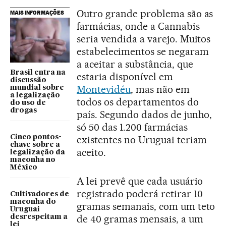
Outro grande problema são as
MAIS INFORMAÇÕES
farmácias, onde a Cannabis
seria vendida a varejo. Muitos
estabelecimentos se negaram
a aceitar a substância, que
Brasil entra na
estaria disponível em
discussão
Montevidéu
, mas não em
mundial sobre
a legalização
todos os departamentos do
do uso de
drogas
país. Segundo dados de junho,
só 50 das 1.200 farmácias
Cinco pontos-
existentes no Uruguai teriam
chave sobre a
aceito.
legalização da
maconha no
México
A lei prevê que cada usuário
registrado poderá retirar 10
Cultivadores de
maconha do
gramas semanais, com um teto
Uruguai
de 40 gramas mensais, a um
desrespeitam a
lei