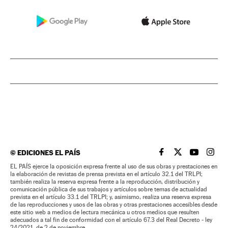
©
EDICIONES EL PAÍS
EL PAÍS BRASIL EN
EL PAÍS BRASI
EL PAÍS B
EL PA
EL PAÍS ejerce la oposición expresa frente al uso de sus obras y prestaciones en
la elaboración de revistas de prensa prevista en el artículo 32.1 del TRLPI;
también realiza la reserva expresa frente a la reproducción, distribución y
comunicación pública de sus trabajos y artículos sobre temas de actualidad
prevista en el artículo 33.1 del TRLPI; y, asimismo, realiza una reserva expresa
de las reproducciones y usos de las obras y otras prestaciones accesibles desde
este sitio web a medios de lectura mecánica u otros medios que resulten
adecuados a tal fin de conformidad con el artículo 67.3 del Real Decreto - ley
24/2021, de 2 de noviembre