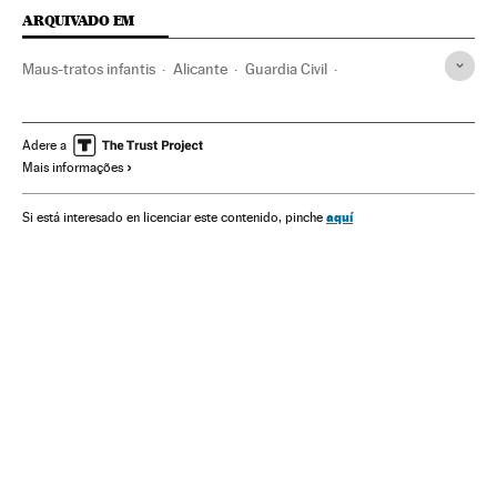
ARQUIVADO EM
Maus-tratos infantis
Alicante
Guardia Civil
Violência doméstica
Abuso menores
Maus-tratos
Agressões sexuais
Infância
Integridade pessoal
Adere a
Mais informações
Comunidade Valenciana
Violência
Força segurança
Acontecimentos
Problemas sociais
Espanha
aquí
Si está interesado en licenciar este contenido, pinche
Abusos sexuais
Crimes sexuais
Delitos
Justiça
Menores
Grupos sociais
Sociedade
Violencia sexual