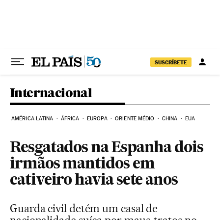
Pular para o conteúdo
SUSCRÍBETE
Internacional
AMÉRICA LATINA
ÁFRICA
EUROPA
ORIENTE MÉDIO
CHINA
EUA
Resgatados na Espanha dois
irmãos mantidos em
cativeiro havia sete anos
Guarda civil detém um casal de