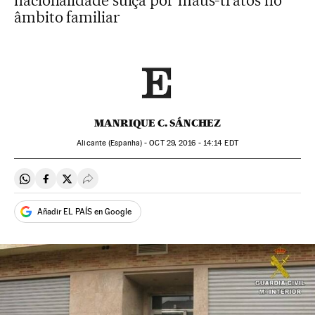
nacionalidade suíça por maus-tratos no
âmbito familiar
MANRIQUE C. SÁNCHEZ
Alicante (Espanha) -
OCT
29, 2016 - 14:14
EDT
Compartir en Whatsapp
Compartir en Facebook
Compartir en Twitter
Desplegar Redes Sociales
Añadir EL PAÍS en Google