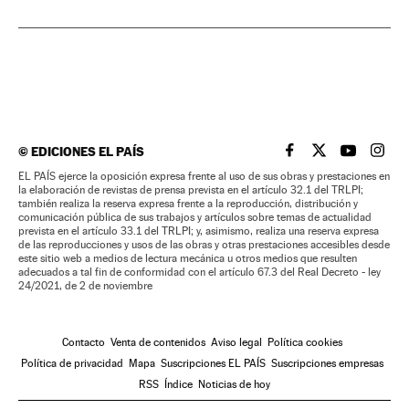
©
EDICIONES EL PAÍS
EL PAÍS BRASIL EN
EL PAÍS BRASI
EL PAÍS B
EL PA
EL PAÍS ejerce la oposición expresa frente al uso de sus obras y prestaciones en
la elaboración de revistas de prensa prevista en el artículo 32.1 del TRLPI;
también realiza la reserva expresa frente a la reproducción, distribución y
comunicación pública de sus trabajos y artículos sobre temas de actualidad
prevista en el artículo 33.1 del TRLPI; y, asimismo, realiza una reserva expresa
de las reproducciones y usos de las obras y otras prestaciones accesibles desde
este sitio web a medios de lectura mecánica u otros medios que resulten
adecuados a tal fin de conformidad con el artículo 67.3 del Real Decreto - ley
24/2021, de 2 de noviembre
Contacto
Venta de contenidos
Aviso legal
Política cookies
Política de privacidad
Mapa
Suscripciones EL PAÍS
Suscripciones empresas
RSS
Índice
Noticias de hoy