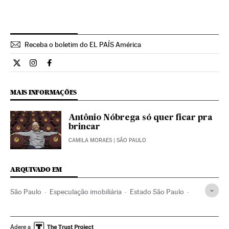
Receba o boletim do EL PAÍS América
Cultura El País Brasil en Twitter
Cultura El País Brasil en Instagram
Cultura El País Brasil en Facebook
MAIS INFORMAÇÕES
Antônio Nóbrega só quer ficar pra
brincar
CAMILA MORAES
| SÃO PAULO
ARQUIVADO EM
São Paulo
Especulação imobiliária
Estado São Paulo
Dança
Teatro
Brasil
Artes cênicas
Desenvolvimento urbano
América do Sul
Adere a