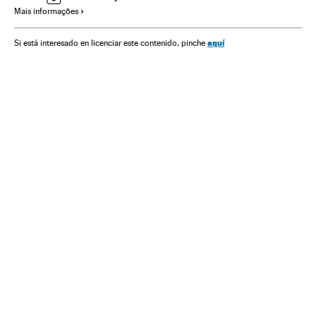
Mais informações
América Latina
Espetáculos
América
Cultura
Urbanismo
aquí
Si está interesado en licenciar este contenido, pinche