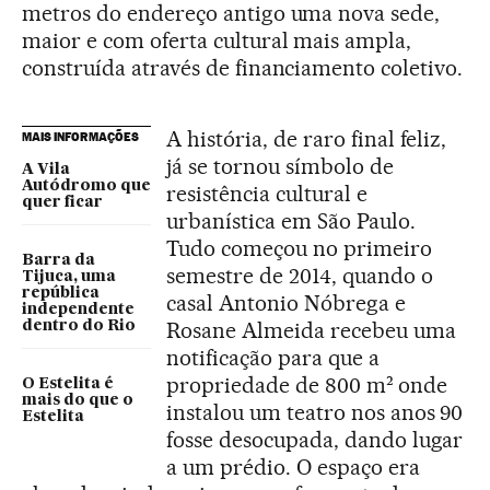
metros do endereço antigo uma nova sede,
maior e com oferta cultural mais ampla,
construída através de financiamento coletivo.
A história, de raro final feliz,
MAIS INFORMAÇÕES
já se tornou símbolo de
A Vila
Autódromo que
resistência cultural e
quer ficar
urbanística em São Paulo.
Tudo começou no primeiro
Barra da
semestre de 2014, quando o
Tijuca, uma
república
casal Antonio Nóbrega e
independente
Rosane Almeida recebeu uma
dentro do Rio
notificação para que a
propriedade de 800 m² onde
O Estelita é
mais do que o
instalou um teatro nos anos 90
Estelita
fosse desocupada, dando lugar
a um prédio. O espaço era