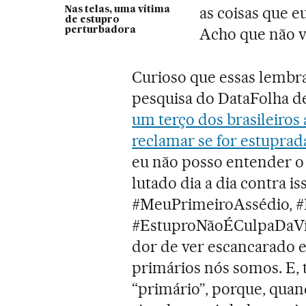
as coisas que eu
Nas telas, uma vítima
de estupro
Acho que não vo
perturbadora
Curioso que essas lemb
pesquisa do DataFolha d
um terço dos brasileiro
reclamar se for estuprad
eu não posso entender 
lutado dia a dia contra 
#MeuPrimeiroAssédio, 
#EstuproNãoÉCulpaDaVítim
dor de ver escancarado e
primários nós somos. E, t
“primário”, porque, qua