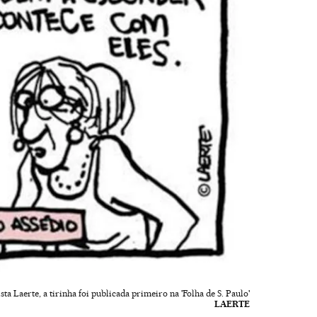
sta Laerte, a tirinha foi publicada primeiro na 'Folha de S. Paulo'
LAERTE