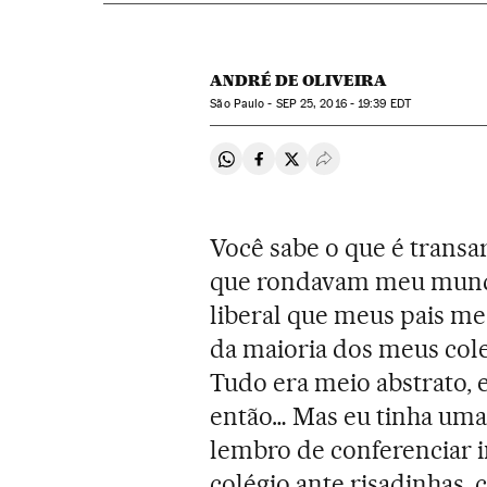
ANDRÉ DE OLIVEIRA
São Paulo -
SEP
25, 2016 - 19:39
EDT
Compartir en Whatsapp
Compartir en Facebook
Compartir en Twitter
Desplegar Redes Soci
Você sabe o que é transa
que rondavam meu mundo
liberal que meus pais me
da maioria dos meus cole
Tudo era meio abstrato, e
então… Mas eu tinha uma n
lembro de conferenciar 
colégio ante risadinhas, 