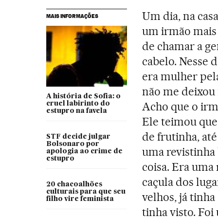
Um dia, na casa
MAIS INFORMAÇÕES
um irmão mais v
de chamar a ge
cabelo. Nesse d
era mulher pel
não me deixou fi
A história de Sofia: o
Acho que o irm
cruel labirinto do
estupro na favela
Ele teimou que
de frutinha, at
STF decide julgar
Bolsonaro por
uma revistinha
apologia ao crime de
estupro
coisa. Era uma 
caçula dos lug
20 chacoalhões
culturais para que seu
velhos, já tinh
filho vire feminista
tinha visto. Fo