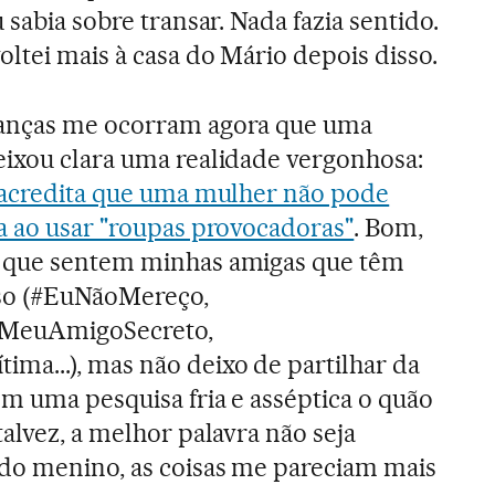
 sabia sobre transar. Nada fazia sentido.
ltei mais à casa do Mário depois disso.
ranças me ocorram agora que uma
eixou clara uma realidade vergonhosa:
s acredita que uma mulher não pode
a ao usar "roupas provocadoras"
. Bom,
o que sentem minhas amigas que têm
isso (#EuNãoMereço,
#MeuAmigoSecreto,
a...), mas não deixo de partilhar da
m uma pesquisa fria e asséptica o quão
alvez, a melhor palavra não seja
ndo menino, as coisas me pareciam mais