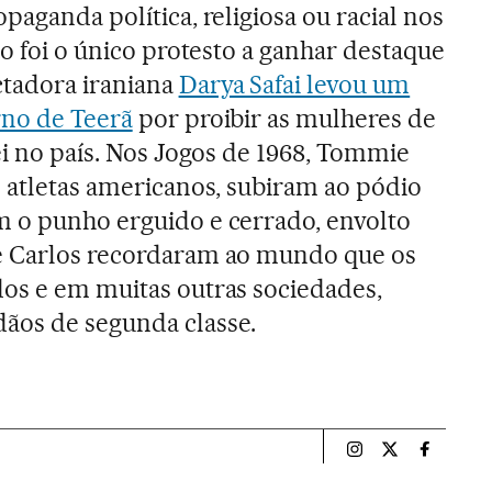
paganda política, religiosa ou racial nos
ão foi o único protesto a ganhar destaque
ctadora iraniana
Darya Safai levou um
rno de Teerã
por proibir as mulheres de
ei no país. Nos Jogos de 1968, Tommie
s atletas americanos, subiram ao pódio
m o punho erguido e cerrado, envolto
e Carlos recordaram ao mundo que os
os e em muitas outras sociedades,
ãos de segunda classe.
Esportes El País B
Esportes El Pa
Esportes