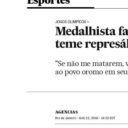
Esportes
JOGOS OLIMPÍCOS
Medalhista f
teme represál
"Se não me matarem, vã
ao povo oromo em seu 
AGENCIAS
Río de Janeiro -
AUG
22, 2016 - 14:22
EDT