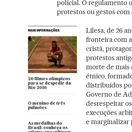
policial. O regulamento 
protestos ou gestos com 
Lilesa, de 26 a
MAIS INFORMAÇÕES
fronteira com 
cristã, protag
protestos anti
morte de mais 
étnico, formad
20 filmes olímpicos
distribuídos po
para se despedir da
Rio 2016
Governo de Ad
desrespeitar os
O menino de três
pulmões
execuções arbit
e marginalizar
As medalhas do
Brasil: conheça os