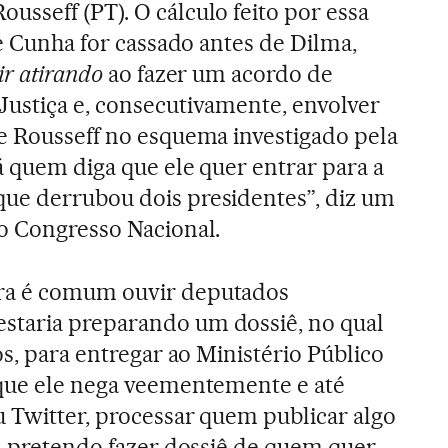
sseff (PT). O cálculo feito por essa
se Cunha for cassado antes de Dilma,
ir atirando
ao fazer um acordo de
ustiça e, consecutivamente, envolver
e Rousseff no esquema investigado pela
á quem diga que ele quer entrar para a
ue derrubou dois presidentes”, diz um
o Congresso Nacional.
ra é comum ouvir deputados
taria preparando um dossiê, no qual
os, para entregar ao Ministério Público
 que ele nega veementemente e até
 Twitter, processar quem publicar algo
em pretendo fazer dossiê de quem quer