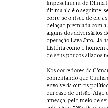
impeachment de Dilma Rou
última ala é o seguinte, 
corre-se o risco de ele
ca
delação premiada com a J
alguns dos adversários d
operação Lava Jato. “Já h
história como o homem q
de seus poucos aliados n
Nos corredores da Câma
comentando que Cunha es
envolveria outros polític
em caso de prisão. Algo
ameaça, pelo meio de seu
sobre isso. “Não fiz e n