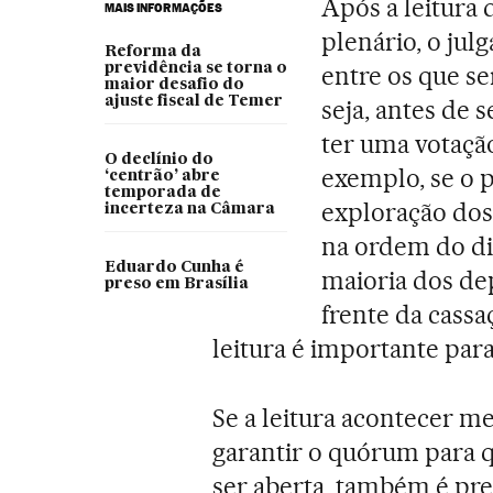
Após a leitura
MAIS INFORMAÇÕES
plenário, o jul
Reforma da
previdência se torna o
entre os que s
maior desafio do
ajuste fiscal de Temer
seja, antes de 
ter uma votação
O declínio do
exemplo, se o 
‘centrão’ abre
temporada de
exploração dos
incerteza na Câmara
na ordem do dia
Eduardo Cunha é
maioria dos d
preso em Brasília
frente da cassa
leitura é importante par
Se a leitura acontecer m
garantir o quórum para qu
ser aberta, também é pre