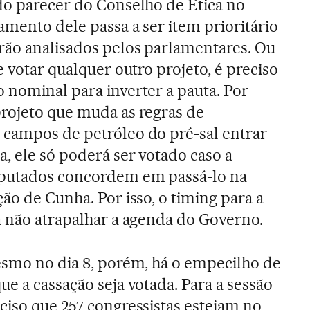
 do parecer do Conselho de Ética no
gamento dele passa a ser item prioritário
erão analisados pelos parlamentares. Ou
se votar qualquer outro projeto, é preciso
 nominal para inverter a pauta. Por
projeto que muda as regras de
 campos de petróleo do pré-sal entrar
, ele só poderá ser votado caso a
eputados concordem em passá-lo na
ção de Cunha. Por isso, o timing para a
a não atrapalhar a agenda do Governo.
esmo no dia 8, porém, há o empecilho de
e a cassação seja votada. Para a sessão
ciso que 257 congressistas estejam no