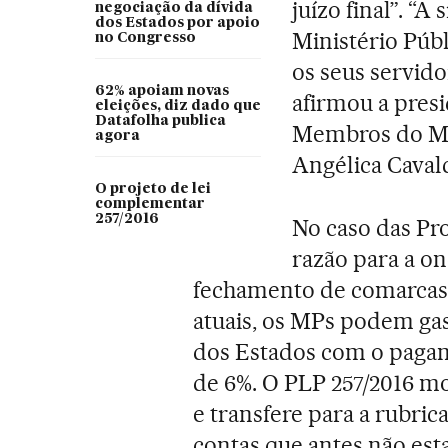
juízo final”. “A
negociação da dívida
dos Estados por apoio
Ministério Públ
no Congresso
os seus servid
62% apoiam novas
afirmou a pres
eleições, diz dado que
Datafolha publica
Membros do Mi
agora
Angélica Cavalc
O projeto de lei
complementar
257/2016
No caso das Pro
razão para a o
fechamento de comarcas 
atuais, os MPs podem gast
dos Estados com o pagame
de 6%. O PLP 257/2016 mo
e transfere para a rubri
contas que antes não est