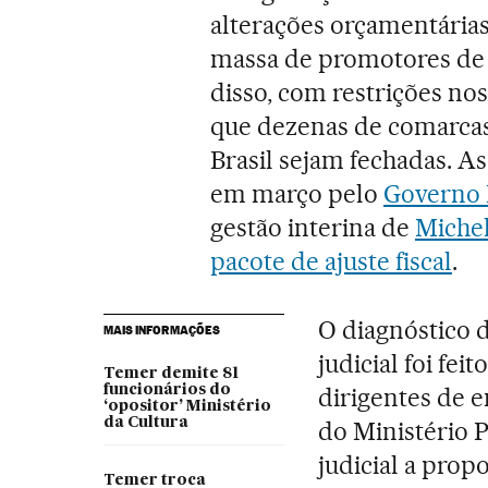
alterações orçamentária
massa de promotores de 
disso, com restrições nos
que dezenas de comarcas 
Brasil sejam fechadas. A
em março pelo
Governo 
gestão interina de
Miche
pacote de ajuste fiscal
.
O diagnóstico 
MAIS INFORMAÇÕES
judicial foi fei
Temer demite 81
funcionários do
dirigentes de e
‘opositor’ Ministério
da Cultura
do Ministério P
judicial a prop
Temer troca