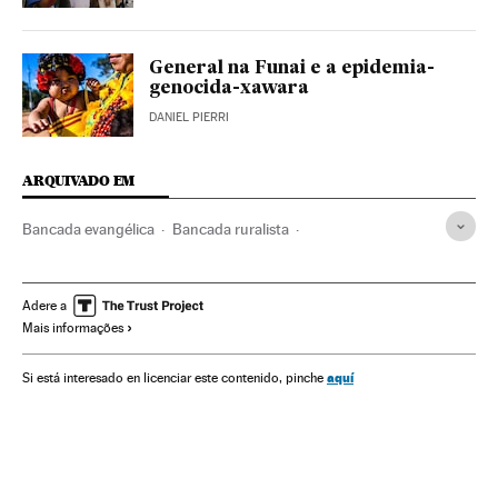
General na Funai e a epidemia-
genocida-xawara
DANIEL PIERRI
ARQUIVADO EM
Bancada evangélica
Bancada ruralista
Impeachment Dilma Rousseff
Funai
Igreja evangélica
Vice-presidente Brasil
Partido dos Trabalhadores
Adere a
Mais informações
Dilma Rousseff
Bancada BBB
Câmara Deputados
Impeachment
Ministério da Justiça e Segurança Pública
aquí
Si está interesado en licenciar este contenido, pinche
Índios americanos
Indígenas
Michel Temer
Zona rural
Presidente Brasil
Destituições políticas
Protestantismo
Associações políticas