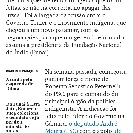
“demarcações de terras indígenas que foram
feitas, se não na correria, no apagar das
luzes”. Foi a largada da tensão entre o
Governo Temer e o movimento indígena, que
chegou a um novo patamar, com as
negociações para que um general reformado
assuma a presidência da Fundação Nacional
do Índio (Funai).
Na semana passada, começou a
MAIS INFORMAÇÕES
ganhar força o nome de
A saída pela
esquerda de
Roberto Sebastião Peternelli,
Dilma
do PSC, para o comando do
principal órgão da política
Da Funai à Lava
indigenista. A indicação foi
Jato, Romero
Jucá coleciona
feita pelo líder do Governo na
escândalos e já
Câmara,
o deputado André
perdeu
ministério
Moura (PSC)
com o apoio
do
antes