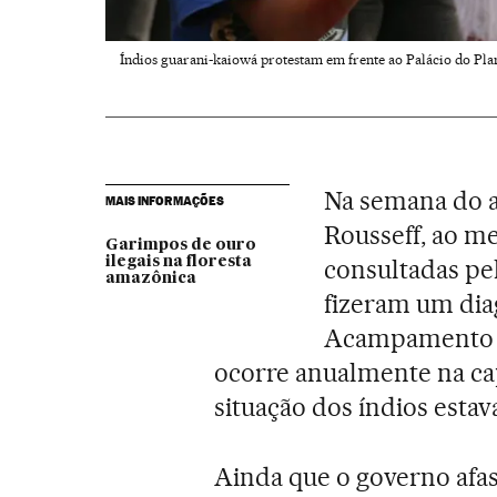
Índios guarani-kaiowá protestam em frente ao Palácio do Plana
Na semana do a
MAIS INFORMAÇÕES
Rousseff, ao m
Garimpos de ouro
ilegais na floresta
consultadas pe
amazônica
fizeram um dia
Acampamento Te
ocorre anualmente na cap
situação dos índios estav
Ainda que o governo afa