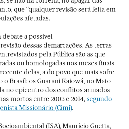
s, se não na correria, no apagar das
nto, que “qualquer revisão será feita em
pulações afetadas.
 debate a possível
 revisão dessas demarcações. As terras
trevistados pela Pública são as que
aradas ou homologadas nos meses finais
 recente delas, a do povo que mais sofre
 o Brasil: os Guarani Kaiowá, no Mato
ada no epicentro dos conflitos armados
nas mortos entre 2003 e 2014,
segundo
nista Missionário (Cimi)
.
Socioambiental (ISA), Maurício Guetta,