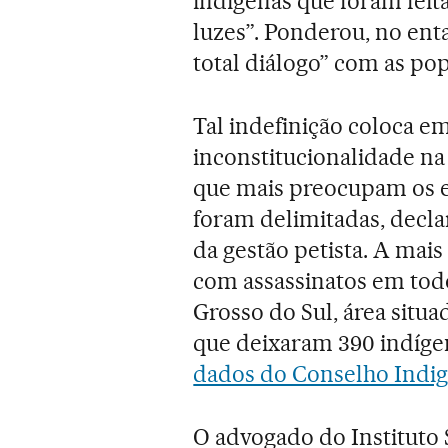
indígenas que foram feita
luzes”. Ponderou, no enta
total diálogo” com as po
Tal indefinição coloca em
inconstitucionalidade na
que mais preocupam os en
foram delimitadas, decl
da gestão petista. A mais
com assassinatos em todo
Grosso do Sul, área situ
que deixaram 390 indíge
dados do Conselho Indige
O advogado do Instituto 