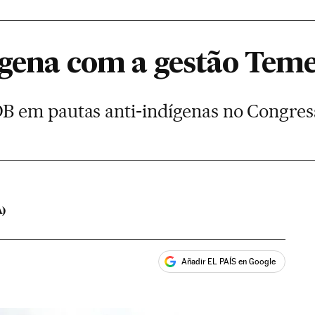
ígena com a gestão Tem
 em pautas anti-indígenas no Congress
)
Añadir EL PAÍS en Google
ales