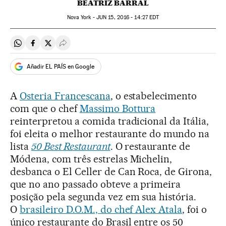
BEATRIZ BARRAL
Nova York -
JUN
15, 2016 - 14:27
EDT
Compartir en Whatsapp
Compartir en Facebook
Compartir en Twitter
Desplegar Redes Sociales
Añadir EL PAÍS en Google
A
Osteria Francescana
, o estabelecimento
com que o chef
Massimo Bottura
reinterpretou a comida tradicional da Itália,
foi eleita o melhor restaurante do mundo na
lista
50 Best Restaurant
. O restaurante de
Módena, com três estrelas Michelin,
desbanca o El Celler de Can Roca, de Girona,
que no ano passado obteve a primeira
posição pela segunda vez em sua história.
O
brasileiro D.O.M., do chef Alex Atala
, foi o
único restaurante do Brasil entre os 50