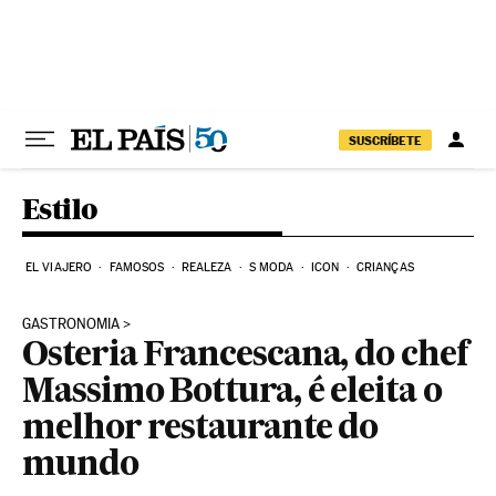
Pular para o conteúdo
SUSCRÍBETE
Estilo
EL VIAJERO
FAMOSOS
REALEZA
S MODA
ICON
CRIANÇAS
GASTRONOMIA
Osteria Francescana, do chef
Massimo Bottura, é eleita o
melhor restaurante do
mundo