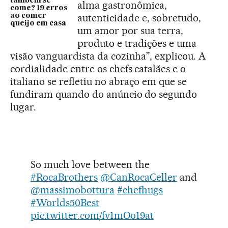
também se
alma gastronômica,
come? 19 erros
autenticidade e, sobretudo,
ao comer
queijo em casa
um amor por sua terra,
produto e tradições e uma
visão vanguardista da cozinha”, explicou. A
cordialidade entre os chefs catalães e o
italiano se refletiu no abraço em que se
fundiram quando do anúncio do segundo
lugar.
So much love between the
#RocaBrothers
@CanRocaCeller
and
@massimobottura
#chefhugs
#Worlds50Best
pic.twitter.com/fv1mOo19at