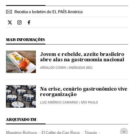
Receba o boletim do EL PAÍS América
Estilo El País Brasil en Twitter
Estilo El País Brasil en Instagram
Estilo El País Brasil en Facebook
MAIS INFORMAÇÕES
Jovem e rebelde, azeite brasileiro
abre alas na gastronomia nacional
ARNALDO COMIN
| ANDRADAS (MG)
Na crise, cenário gastronômico vive
reorganização
LUIZ AMÉRICO CAMARGO
| SÃO PAULO
ARQUIVADO EM
Massimo Bottura
El Celler de Can Roca
Tóquio