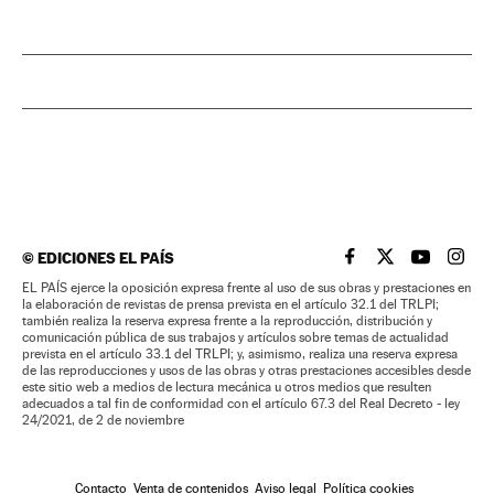
©
EDICIONES EL PAÍS
EL PAÍS BRASIL EN
EL PAÍS BRASI
EL PAÍS B
EL PA
EL PAÍS ejerce la oposición expresa frente al uso de sus obras y prestaciones en
la elaboración de revistas de prensa prevista en el artículo 32.1 del TRLPI;
también realiza la reserva expresa frente a la reproducción, distribución y
comunicación pública de sus trabajos y artículos sobre temas de actualidad
prevista en el artículo 33.1 del TRLPI; y, asimismo, realiza una reserva expresa
de las reproducciones y usos de las obras y otras prestaciones accesibles desde
este sitio web a medios de lectura mecánica u otros medios que resulten
adecuados a tal fin de conformidad con el artículo 67.3 del Real Decreto - ley
24/2021, de 2 de noviembre
Contacto
Venta de contenidos
Aviso legal
Política cookies