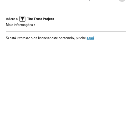
Copenhague
Guía Michelin
Peru
Japão
Dinamarca
Restaurantes
Escandinávia
Itália
Hotelaria
Adere a
Mais informações
Ásia oriental
Turismo
Gastronomia
Ásia
Cultura
Estilo vida
América
Europa
Espanha
Sociedade
aquí
Si está interesado en licenciar este contenido, pinche