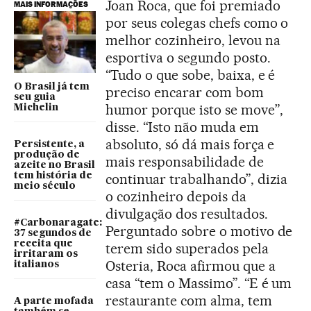
Joan Roca, que foi premiado
MAIS INFORMAÇÕES
por seus colegas chefs como o
melhor cozinheiro, levou na
esportiva o segundo posto.
“Tudo o que sobe, baixa, e é
O Brasil já tem
preciso encarar com bom
seu guia
humor porque isto se move”,
Michelin
disse. “Isto não muda em
absoluto, só dá mais força e
Persistente, a
produção de
mais responsabilidade de
azeite no Brasil
tem história de
continuar trabalhando”, dizia
meio século
o cozinheiro depois da
divulgação dos resultados.
#Carbonaragate:
Perguntado sobre o motivo de
37 segundos de
receita que
terem sido superados pela
irritaram os
Osteria, Roca afirmou que a
italianos
casa “tem o Massimo”. “E é um
restaurante com alma, tem
A parte mofada