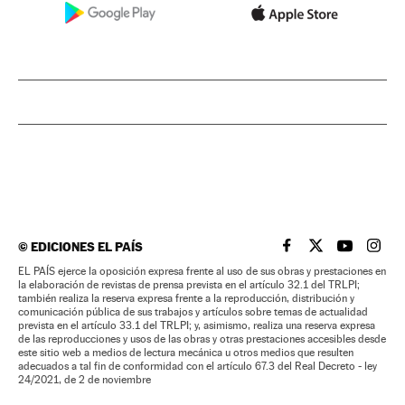
©
EDICIONES EL PAÍS
EL PAÍS BRASIL EN
EL PAÍS BRASI
EL PAÍS B
EL PA
EL PAÍS ejerce la oposición expresa frente al uso de sus obras y prestaciones en
la elaboración de revistas de prensa prevista en el artículo 32.1 del TRLPI;
también realiza la reserva expresa frente a la reproducción, distribución y
comunicación pública de sus trabajos y artículos sobre temas de actualidad
prevista en el artículo 33.1 del TRLPI; y, asimismo, realiza una reserva expresa
de las reproducciones y usos de las obras y otras prestaciones accesibles desde
este sitio web a medios de lectura mecánica u otros medios que resulten
adecuados a tal fin de conformidad con el artículo 67.3 del Real Decreto - ley
24/2021, de 2 de noviembre