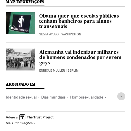
MAIS INFORMAÇÕES
Obama quer que escolas públicas
tenham banheiros para alunos
transexuais
SILVIA AYUSO
| WASHINGTON
Alemanha vai indenizar milhares
de homens condenados por serem
gays
ENRIQUE MÜLLER
| BERLIM
ARQUIVADO EM
Identidade sexual
Dias mundiais
Homossexualidade
Família
Direitos humanos
Grupos sociais
Delitos ódio
Preconceitos
Delitos
Homofobia
Eventos
Adere a
Mais informações
Problemas sociais
Justiça
Casamento gay