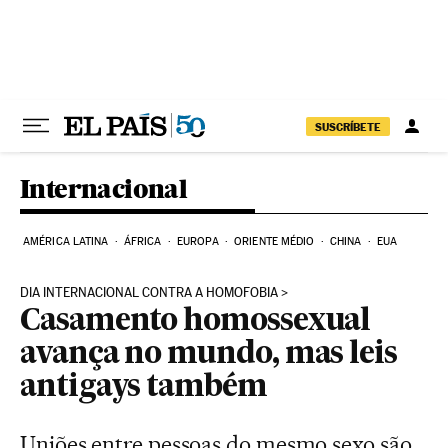
Pular para o conteúdo
SUSCRÍBETE
Internacional
AMÉRICA LATINA
ÁFRICA
EUROPA
ORIENTE MÉDIO
CHINA
EUA
DIA INTERNACIONAL CONTRA A HOMOFOBIA
Casamento homossexual
avança no mundo, mas leis
antigays também
Uniões entre pessoas do mesmo sexo são