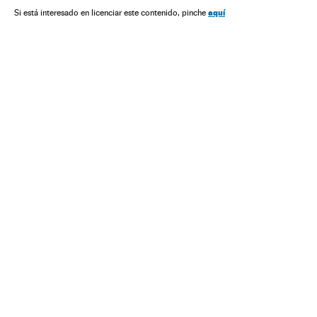
Transexuais
Ativismo lgtbiq
Casamento
aquí
Si está interesado en licenciar este contenido, pinche
Transexualidade
LGTBI
Direitos civis
Ativismo
Casal
Orientação sexual
Sexualidade
Sociedade