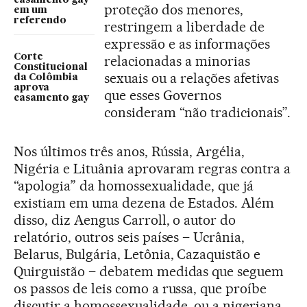
casamento gay
proteção dos menores,
em um
referendo
restringem a liberdade de
expressão e as informações
Corte
relacionadas a minorias
Constitucional
sexuais ou a relações afetivas
da Colômbia
aprova
que esses Governos
casamento gay
consideram “não tradicionais”.
Nos últimos três anos, Rússia, Argélia,
Nigéria e Lituânia aprovaram regras contra a
“apologia” da homossexualidade, que já
existiam em uma dezena de Estados. Além
disso, diz Aengus Carroll, o autor do
relatório, outros seis países – Ucrânia,
Belarus, Bulgária, Letônia, Cazaquistão e
Quirguistão – debatem medidas que seguem
os passos de leis como a russa, que proíbe
discutir a homossexualidade, ou a nigeriana,