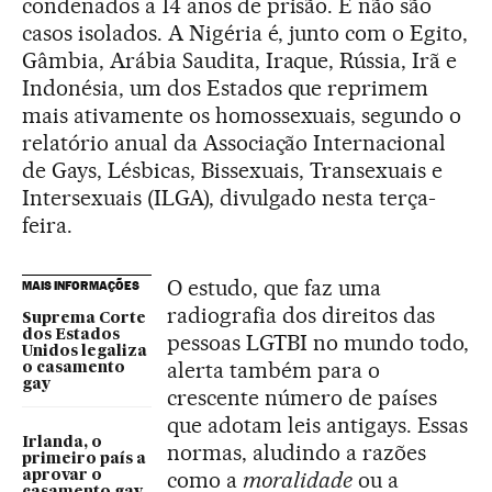
condenados a 14 anos de prisão. E não são
casos isolados. A Nigéria é, junto com o Egito,
Gâmbia, Arábia Saudita, Iraque, Rússia, Irã e
Indonésia, um dos Estados que reprimem
mais ativamente os homossexuais, segundo o
relatório anual da Associação Internacional
de Gays, Lésbicas, Bissexuais, Transexuais e
Intersexuais (ILGA), divulgado nesta terça-
feira.
O estudo, que faz uma
MAIS INFORMAÇÕES
radiografia dos direitos das
Suprema Corte
dos Estados
pessoas LGTBI no mundo todo,
Unidos legaliza
alerta também para o
o casamento
gay
crescente número de países
que adotam leis antigays. Essas
Irlanda, o
normas, aludindo a razões
primeiro país a
como a
moralidade
ou a
aprovar o