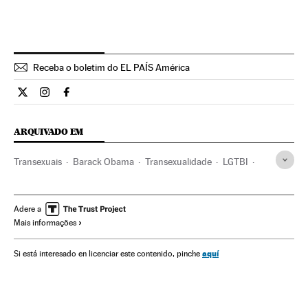
Receba o boletim do EL PAÍS América
Internacional El País Brasil en Twitter
Internacional El País Brasil en Instagram
Internacional El País Brasil en Facebook
ARQUIVADO EM
Transexuais
Barack Obama
Transexualidade
LGTBI
Identidade sexual
Estados Unidos
América do Norte
Sexualidade
Grupos sociais
América
Educação
Adere a
Mais informações
Sociedade
aquí
Si está interesado en licenciar este contenido, pinche