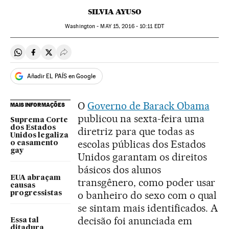
SILVIA AYUSO
Washington -
MAY
15, 2016 - 10:11
EDT
Compartir en Whatsapp
Compartir en Facebook
Compartir en Twitter
Desplegar Redes Sociales
Añadir EL PAÍS en Google
O
Governo de Barack Obama
MAIS INFORMAÇÕES
publicou na sexta-feira uma
Suprema Corte
dos Estados
diretriz para que todas as
Unidos legaliza
escolas públicas dos Estados
o casamento
gay
Unidos garantam os direitos
básicos dos alunos
EUA abraçam
transgênero, como poder usar
causas
o banheiro do sexo com o qual
progressistas
se sintam mais identificados. A
decisão foi anunciada em
Essa tal
ditadura