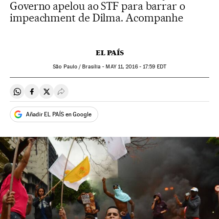
Governo apelou ao STF para barrar o
impeachment de Dilma. Acompanhe
EL PAÍS
São Paulo / Brasília -
MAY
11, 2016 - 17:59
EDT
Compartir en Whatsapp
Compartir en Facebook
Compartir en Twitter
Desplegar Redes Sociales
Añadir EL PAÍS en Google