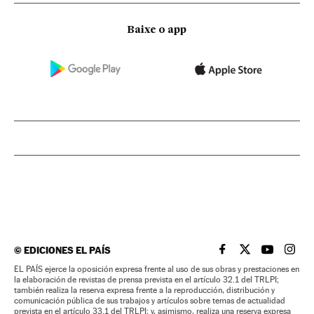
Baixe o app
©
EDICIONES EL PAÍS
EL PAÍS BRASIL EN
EL PAÍS BRASI
EL PAÍS B
EL PA
EL PAÍS ejerce la oposición expresa frente al uso de sus obras y prestaciones en
la elaboración de revistas de prensa prevista en el artículo 32.1 del TRLPI;
también realiza la reserva expresa frente a la reproducción, distribución y
comunicación pública de sus trabajos y artículos sobre temas de actualidad
prevista en el artículo 33.1 del TRLPI; y, asimismo, realiza una reserva expresa