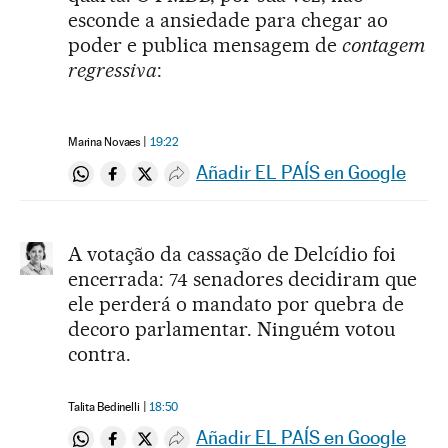
esconde a ansiedade para chegar ao
poder e publica mensagem de
contagem
regressiva
:
Marina Novaes
19:22
Añadir EL PAÍS en Google
Compartir en Whatsapp
Compartir en Facebook
Compartir en Twitter
Desplegar Redes Sociales
A votação da cassação de Delcídio foi
encerrada: 74 senadores decidiram que
ele perderá o mandato por quebra de
decoro parlamentar. Ninguém votou
contra.
Talita Bedinelli
18:50
Añadir EL PAÍS en Google
Compartir en Whatsapp
Compartir en Facebook
Compartir en Twitter
Desplegar Redes Sociales