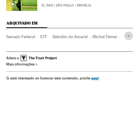
EL PAÍS
| SÃO PAULO / BRASÍLIA
ARQUIVADO EM
Senado Federal
STF
Delcídio do Amaral
Michel Temer
MDB
Operação Lava Jato
Câmara Deputados
Impeachment
Crises políticas
Dilma Rousseff
Adere a
Mais informações
Justiça Federal
Partido dos Trabalhadores
Destituições políticas
Presidente Brasil
aquí
Si está interesado en licenciar este contenido, pinche
Congresso Nacional
Presidência Brasil
Redes sociais
Governo Brasil
Brasil
Poder judicial
Administração Estado
Política
Administração pública
Justiça
Impeachment Dilma Rousseff