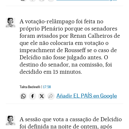
Compartir en Whatsapp
Compartir en Facebook
Compartir en Twitter
Desplegar Redes Sociales
A votação-relâmpago foi feita no
próprio Plenário porque os senadores
foram avisados por Renan Calheiros de
que ele não colocaria em votação o
impeachment de Rousseff se o caso de
Delcídio não fosse julgado antes. O
destino do senador, na comissão, foi
decidido em 15 minutos.
Talita Bedinelli
17:58
Añadir EL PAÍS en Google
Compartir en Whatsapp
Compartir en Facebook
Compartir en Twitter
Desplegar Redes Sociales
A sessão que vota a cassação de Delcidio
foi definida na noite de ontem, após