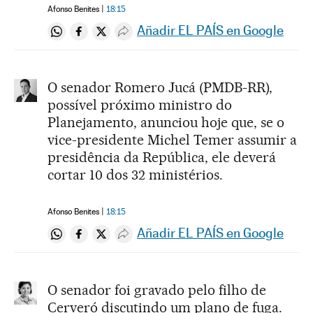
Afonso Benites
18:15
Añadir EL PAÍS en Google
Compartir en Whatsapp
Compartir en Facebook
Compartir en Twitter
Desplegar Redes Sociales
O senador Romero Jucá (PMDB-RR),
possível próximo ministro do
Planejamento, anunciou hoje que, se o
vice-presidente Michel Temer assumir a
presidência da República, ele deverá
cortar 10 dos 32 ministérios.
Afonso Benites
18:15
Añadir EL PAÍS en Google
Compartir en Whatsapp
Compartir en Facebook
Compartir en Twitter
Desplegar Redes Sociales
O senador foi gravado pelo filho de
Cerveró discutindo um plano de fuga.