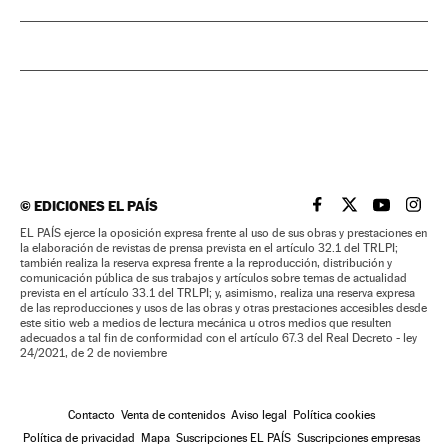
©
EDICIONES EL PAÍS
EL PAÍS BRASIL EN
EL PAÍS BRASI
EL PAÍS B
EL PA
EL PAÍS ejerce la oposición expresa frente al uso de sus obras y prestaciones en
la elaboración de revistas de prensa prevista en el artículo 32.1 del TRLPI;
también realiza la reserva expresa frente a la reproducción, distribución y
comunicación pública de sus trabajos y artículos sobre temas de actualidad
prevista en el artículo 33.1 del TRLPI; y, asimismo, realiza una reserva expresa
de las reproducciones y usos de las obras y otras prestaciones accesibles desde
este sitio web a medios de lectura mecánica u otros medios que resulten
adecuados a tal fin de conformidad con el artículo 67.3 del Real Decreto - ley
24/2021, de 2 de noviembre
Contacto
Venta de contenidos
Aviso legal
Política cookies
Política de privacidad
Mapa
Suscripciones EL PAÍS
Suscripciones empresas