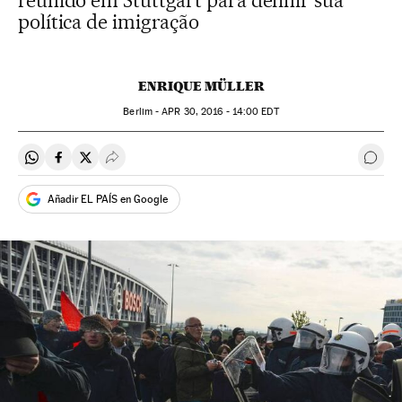
reunido em Stuttgart para definir sua
política de imigração
ENRIQUE MÜLLER
Berlim -
APR
30, 2016 - 14:00
EDT
Compartir en Whatsapp
Compartir en Facebook
Compartir en Twitter
Desplegar Redes Sociales
Come
Añadir EL PAÍS en Google