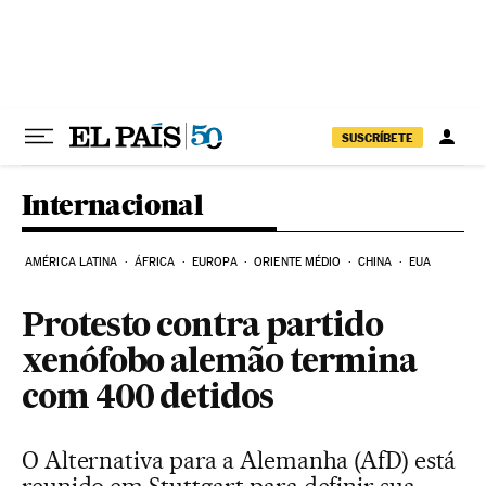
Pular para o conteúdo
SUSCRÍBETE
Internacional
AMÉRICA LATINA
ÁFRICA
EUROPA
ORIENTE MÉDIO
CHINA
EUA
Protesto contra partido
xenófobo alemão termina
com 400 detidos
O Alternativa para a Alemanha (AfD) está