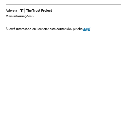
Europa Central
Imigração
Partidos políticos
Migração
Demografia
Discriminação
Europa
Adere a
Mais informações
Preconceitos
Política
Problemas sociais
Sociedade
aquí
Si está interesado en licenciar este contenido, pinche