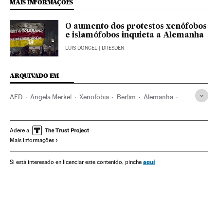
MAIS INFORMAÇÕES
O aumento dos protestos xenófobos
e islamófobos inquieta a Alemanha
LUIS DONCEL
| DRESDEN
ARQUIVADO EM
AFD
Angela Merkel
Xenofobia
Berlim
Alemanha
Imigrantes
Imigração
Partidos políticos
Racismo
Migração
Discriminação
Delitos ódio
Demografia
Adere a
Mais informações
Política
Preconceitos
Delitos
Problemas sociais
Justiça
Sociedade
Europa Central
Europa
aquí
Si está interesado en licenciar este contenido, pinche