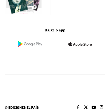
Baixe o app
©
EDICIONES EL PAÍS
EL PAÍS BRASIL EN
EL PAÍS BRASI
EL PAÍS B
EL PA