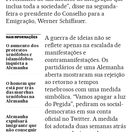
inclua toda a sociedade”, disse na segunda-
feira o presidente do Conselho para a
Emigração, Werner Schiffauer.
A guerra de ideias não se
MAIS INFORMAÇÕES
reflete apenas na escalada de
O aumento dos
protestos
manifestações e
xenófobos e
contramanifestações. Os
islamófobos
inquieta a
partidários de uma Alemanha
Alemanha
aberta mostraram sua rejeição
ao retorno a tempos
O homem que
tenebrosos com uma medida
está por trás
das marchas
simbólica. “Vamos apagar a luz
xenófobas na
Alemanha
do Pegida”, pediram os social-
democratas em sua conta
Alemanha
oficial no Twitter. A medida
expulsará
foi adotada duas semanas atrás
imigrante que
não conseguir