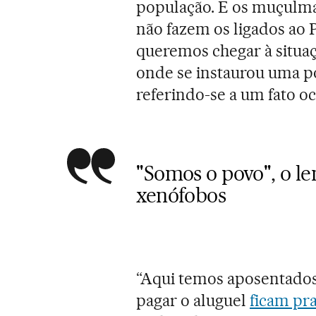
população. E os muçulma
não fazem os ligados ao P
queremos chegar à situa
onde se instaurou uma pol
referindo-se a um fato 
"Somos o povo", o le
xenófobos
“Aqui temos aposentados
pagar o aluguel
ficam pr