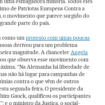
am uma esmagadora minoria. Todos eles
nimo de Patriotas Europeus Contra a
), o movimento que parece surgido do
grande parte do país.
u como um
protesto com umas poucas
ssoas derivou para um problema
imeira magnitude. A chanceler
Angela
ou que observa esse movimento com
áxima. “Na Alemanha há liberdade de
mas não há lugar para campanhas de
lúnias contra o que vêm de outros
nesta segunda-feira. O presidente da
him Gauck, qualificou os participantes
; e o ministro da Justiça, o social-