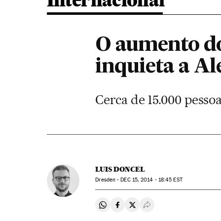
Internacional
O aumento do
inquieta a A
Cerca de 15.000 pesso
LUIS DONCEL
Dresden -
DEC
15, 2014 - 18:45
EST
Compartir en Whatsapp
Compartir en Facebook
Compartir en Twitter
Desplegar Redes Soci