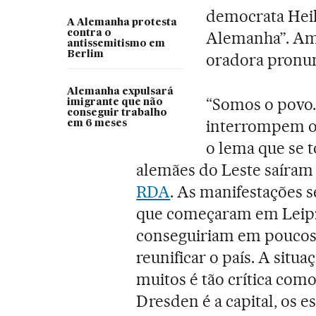
democrata Heik
A Alemanha protesta
contra o
Alemanha”. Amb
antissemitismo em
Berlim
oradora pronu
Alemanha expulsará
“Somos o povo.
imigrante que não
conseguir trabalho
interrompem o
em 6 meses
o lema que se 
alemães do Leste saíram 
RDA
. As manifestações s
que começaram em Leipz
conseguiriam em poucos
reunificar o país. A situ
muitos é tão crítica como
Dresden é a capital, os e