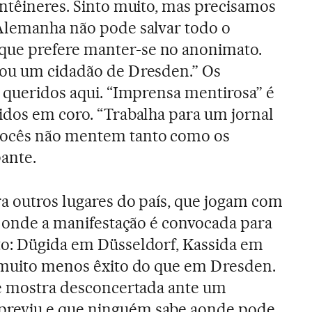
ontêineres. Sinto muito, mas precisamos
 Alemanha não pode salvar todo o
ue prefere manter-se no anonimato.
sou um cidadão de Dresden.” Os
o queridos aqui. “Imprensa mentirosa” é
idos em coro. “Trabalha para um jornal
vocês não mentem tanto como os
pante.
a outros lugares do país, que jogam com
de onde a manifestação é convocada para
to: Dügida em Düsseldorf, Kassida em
m muito menos êxito do que em Dresden.
se mostra desconcertada ante um
reviu e que ninguém sabe aonde pode