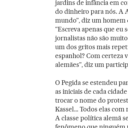
jardins de infância em c
do dinheiro para nós. A
mundo”, diz um homem q
“Escreva apenas que eu 
jornalistas não são muit
um dos gritos mais repet
espanhol? Com certeza 
alemães”, diz um partici
O Pegida se estendeu par
as iniciais de cada cida
trocar o nome do protes
Kassel... Todos elas co
A classe política alemã 
fenômeno que ninguém p