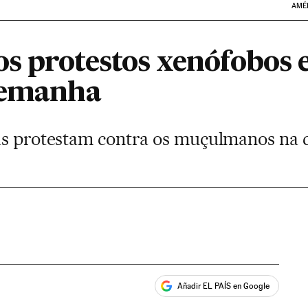
AMÉ
s protestos xenófobos 
lemanha
as protestam contra os muçulmanos na
Añadir EL PAÍS en Google
ales