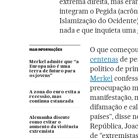
extrema direita, mas er
integram o Pegida (acrô
Islamização do Ocidente
nada e que inquieta uma 
O que começo
MAIS INFORMAÇÕES
centenas
de pe
Merkel admite que “a
Europa não é uma
político de pr
terra de futuro para
os jovens”
Merkel
confess
preocupação m
A zona do euro evita a
manifestação, 
recessão, mas
continua estancada
difamação e ca
países”, disse 
Alemanha discute
como evitar o
República, Joac
aumento da violência
extremista
de “extremistas”