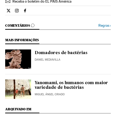
Receba o boletim do EL PAÍS América
Ciencia El País Brasil en Twitter
Ciencia El País Brasil en Instagram
Ciencia El País Brasil en Facebook
COMENTÁRIOS
Regras
›
COMENTÁRIOS
MAIS INFORMAÇÕES
Domadores de bactérias
DANIEL MEDIAVILLA
Yanomami, os humanos com maior
variedade de bactérias
MIGUEL ÁNGEL CRIADO
ARQUIVADO EM