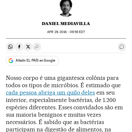
DANIEL MEDIAVILLA
APR
29, 2016 - 09:58
EDT
Compartir en Whatsapp
Compartir en Facebook
Compartir en Twitter
Desplegar Redes Sociales
Come
Añadir EL PAÍS en Google
Nosso corpo é uma gigantesca colônia para
todos os tipos de micróbios. É estimado que
cada pessoa abriga um quilo deles
em seu
interior, especialmente bactérias, de 1.200
espécies diferentes. Esses convidados são em
sua maioria benignos e muitas vezes
necessários. É sabido que as bactérias
participam na digestão de alimentos, na