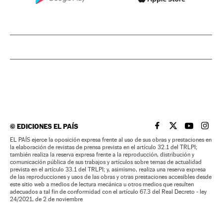
©
EDICIONES EL PAÍS
EL PAÍS BRASIL EN
EL PAÍS BRASI
EL PAÍS B
EL PA
EL PAÍS ejerce la oposición expresa frente al uso de sus obras y prestaciones en
la elaboración de revistas de prensa prevista en el artículo 32.1 del TRLPI;
también realiza la reserva expresa frente a la reproducción, distribución y
comunicación pública de sus trabajos y artículos sobre temas de actualidad
prevista en el artículo 33.1 del TRLPI; y, asimismo, realiza una reserva expresa
de las reproducciones y usos de las obras y otras prestaciones accesibles desde
este sitio web a medios de lectura mecánica u otros medios que resulten
adecuados a tal fin de conformidad con el artículo 67.3 del Real Decreto - ley
24/2021, de 2 de noviembre