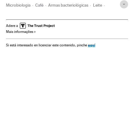
Microbiologia
Café
Armas bacteriológicas
Leite
Laticínios
Vinhos
Bebidas
Agricultura
Gastronomia
Alimentos
Cultura
Saúde
Alimentação
Biologia
Adere a
Mais informações
Indústria
Ciências naturais
Ciência
Sector Lácteo
Produtos gado
Gado
Agronegócio
aquí
Si está interesado en licenciar este contenido, pinche