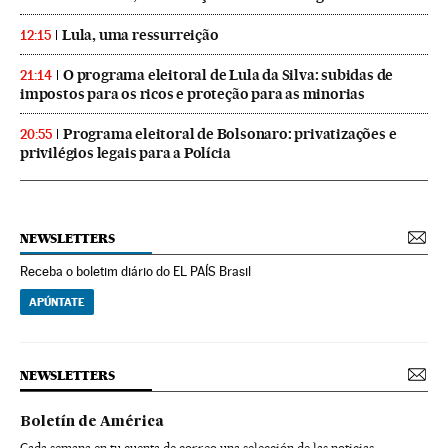
Lula, uma ressurreição
12:15
O programa eleitoral de Lula da Silva: subidas de
21:14
impostos para os ricos e proteção para as minorias
Programa eleitoral de Bolsonaro: privatizações e
20:55
privilégios legais para a Polícia
NEWSLETTERS
Receba o boletim diário do EL PAÍS Brasil
APÚNTATE
NEWSLETTERS
Boletín de América
Cada semana en tu cuenta de correo una selección de las noticias,