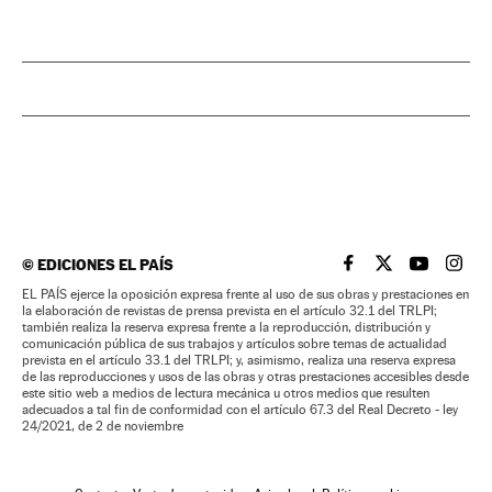
©
EDICIONES EL PAÍS
EL PAÍS BRASIL EN
EL PAÍS BRASI
EL PAÍS B
EL PA
EL PAÍS ejerce la oposición expresa frente al uso de sus obras y prestaciones en
la elaboración de revistas de prensa prevista en el artículo 32.1 del TRLPI;
también realiza la reserva expresa frente a la reproducción, distribución y
comunicación pública de sus trabajos y artículos sobre temas de actualidad
prevista en el artículo 33.1 del TRLPI; y, asimismo, realiza una reserva expresa
de las reproducciones y usos de las obras y otras prestaciones accesibles desde
este sitio web a medios de lectura mecánica u otros medios que resulten
adecuados a tal fin de conformidad con el artículo 67.3 del Real Decreto - ley
24/2021, de 2 de noviembre