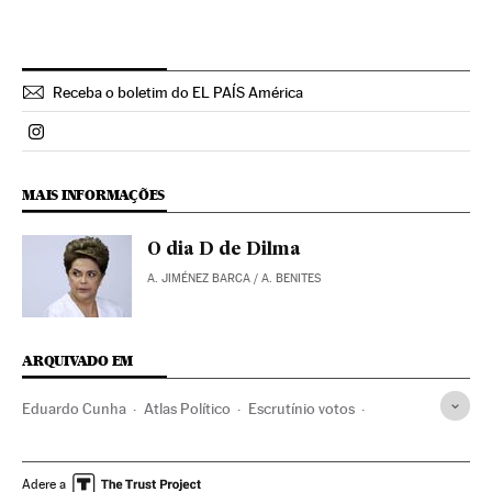
Receba o boletim do EL PAÍS América
Politica El País Brasil en Instagram
MAIS INFORMAÇÕES
O dia D de Dilma
A. JIMÉNEZ BARCA
/
A. BENITES
ARQUIVADO EM
Eduardo Cunha
Atlas Político
Escrutínio votos
Impeachment Dilma Rousseff
Projeção resultados
Transparência institucional
Partido dos Trabalhadores
Adere a