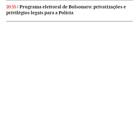
Programa eleitoral de Bolsonaro: privatizações e
20:55
privilégios legais para a Polícia
NEWSLETTERS
Boletín de América
Cada semana en tu cuenta de correo una selección de las noticias,
reportajes y análisis de los periodistas de EL PAÍS con los acontecimientos
más relevantes del continente.