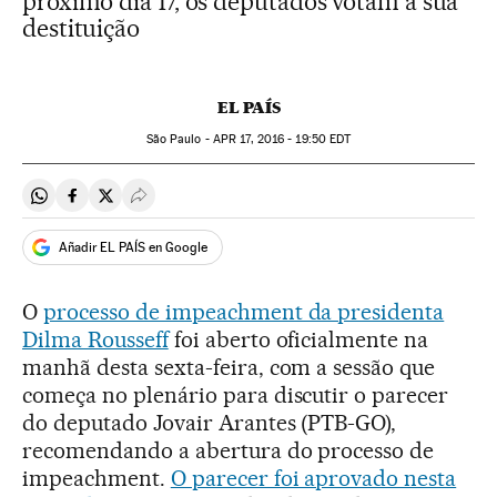
próximo dia 17, os deputados votam a sua
destituição
EL PAÍS
São Paulo -
APR
17, 2016 - 19:50
EDT
Compartir en Whatsapp
Compartir en Facebook
Compartir en Twitter
Desplegar Redes Sociales
Añadir EL PAÍS en Google
O
processo de impeachment da presidenta
Dilma Rousseff
foi aberto oficialmente na
manhã desta sexta-feira, com a sessão que
começa no plenário para discutir o parecer
do deputado Jovair Arantes (PTB-GO),
recomendando a abertura do processo de
impeachment.
O parecer foi aprovado nesta