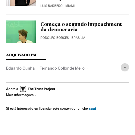
LUIS BARBERO
| MIAMI
Começa o segundo impeachment
da democracia
RODOLFO BORGES
| BRASÍLIA
ARQUIVADO EM
Eduardo Cunha
Fernando Collor de Mello
Senado Federal
MDB
Brasília
Michel Temer
DEM
Votação parlamentar
Câmara Deputados
Adere a
Mais informações
Impeachment
Crises políticas
Dilma Rousseff
Partido dos Trabalhadores
Destituições políticas
aquí
Si está interesado en licenciar este contenido, pinche
Presidente Brasil
Congresso Nacional
Votações
Presidência Brasil
Brasil
Partidos políticos
Política