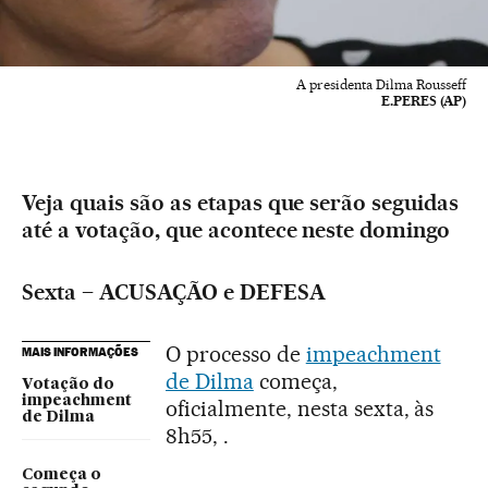
A presidenta Dilma Rousseff
E.PERES (AP)
Veja quais são as etapas que serão seguidas
até a votação, que acontece neste domingo
Sexta – ACUSAÇÃO e DEFESA
O processo de
impeachment
MAIS INFORMAÇÕES
de Dilma
começa,
Votação do
impeachment
oficialmente, nesta sexta, às
de Dilma
8h55, .
Começa o