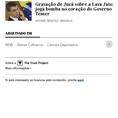
Gravação de Jucá sobre a Lava Jato
joga bomba no coração do Governo
Temer
AFONSO BENITES
| BRASILIA
ARQUIVADO EM
MDB
Renan Calheiros
Câmara Deputados
Impeachment
Crises políticas
Dilma Rousseff
Destituições políticas
Presidente Brasil
Adere a
Mais informações
Congresso Nacional
Presidência Brasil
Atividade legislativa
Conflitos políticos
Parlamento
aquí
Si está interesado en licenciar este contenido, pinche
Governo Brasil
Brasil
Governo
América do Sul
América Latina
Administração Estado
América
Administração pública
Impeachment Dilma Rousseff
Partido dos Trabalhadores
Partidos políticos
Política