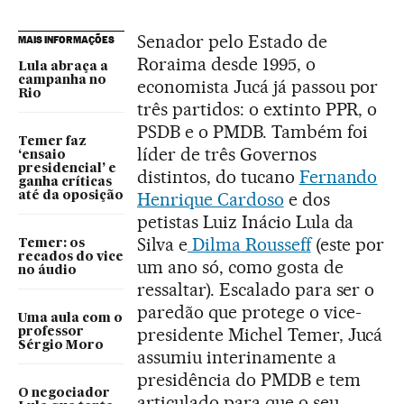
Senador pelo Estado de
MAIS INFORMAÇÕES
Roraima desde 1995, o
Lula abraça a
campanha no
economista Jucá já passou por
Rio
três partidos: o extinto PPR, o
PSDB e o PMDB. Também foi
Temer faz
líder de três Governos
‘ensaio
presidencial’ e
distintos, do tucano
Fernando
ganha críticas
Henrique Cardoso
e dos
até da oposição
petistas Luiz Inácio Lula da
Silva e
Dilma Rousseff
(este por
Temer: os
recados do vice
um ano só, como gosta de
no áudio
ressaltar). Escalado para ser o
paredão que protege o vice-
Uma aula com o
presidente Michel Temer, Jucá
professor
Sérgio Moro
assumiu interinamente a
presidência do PMDB e tem
O negociador
articulado para que o seu