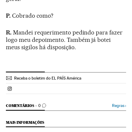
P.
Cobrado como?
R.
Mandei requerimento pedindo para fazer
logo meu depoimento. Também já botei
meus sigilos há disposição.
Receba o boletim do EL PAÍS América
Politica El País Brasil en Instagram
COMENTÁRIOS
Regras
›
COMENTÁRIOS
0
MAIS INFORMAÇÕES