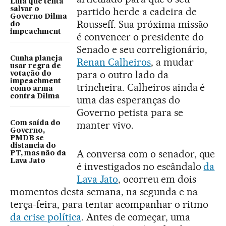
Lula que tenta
salvar o
partido herde a cadeira de
Governo Dilma
Rousseff. Sua próxima missão
do
impeachment
é convencer o presidente do
Senado e seu correligionário,
Cunha planeja
Renan Calheiros
, a mudar
usar regra de
para o outro lado da
votação do
impeachment
trincheira. Calheiros ainda é
como arma
contra Dilma
uma das esperanças do
Governo petista para se
manter vivo.
Com saída do
Governo,
PMDB se
distancia do
A conversa com o senador, que
PT, mas não da
Lava Jato
é investigados no escândalo
da
Lava Jato
, ocorreu em dois
momentos desta semana, na segunda e na
terça-feira, para tentar acompanhar o ritmo
da crise política
. Antes de começar, uma