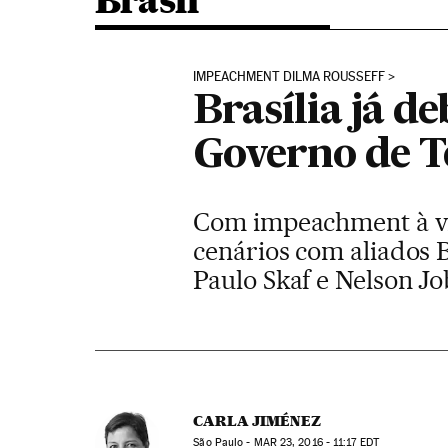
Brasil
IMPEACHMENT DILMA ROUSSEFF
Brasília já 
Governo de 
Com impeachment à vis
cenários com aliados B
Paulo Skaf e Nelson J
CARLA JIMÉNEZ
São Paulo -
MAR
23, 2016 - 11:17
EDT