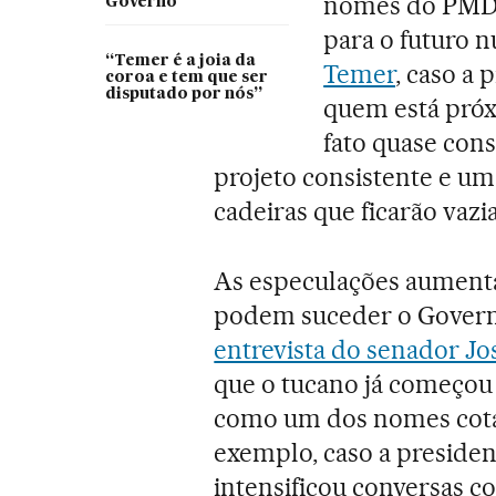
nomes do PMDB
Governo
para o futuro 
“Temer é a joia da
Temer
, caso a 
coroa e tem que ser
disputado por nós”
quem está próx
fato quase con
projeto consistente e um
cadeiras que ficarão vazi
As especulações aumenta
podem suceder o Governo
entrevista do senador Jo
que o tucano já começou 
como um dos nomes cota
exemplo, caso a president
intensificou conversas 