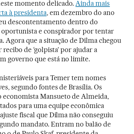
neste momento delicado.
Ainda mais
rta à presidenta
, em dezembro do ano
seu descontentamento dentro do
 oportunista e conspirador por tentar
a. Agora que a situação de Dilma chegou
 recibo de ‘golpista’ por ajudar a
m governo que está no limite.
inisteriáveis para Temer tem nomes
es, segundo fontes de Brasília. Os
o economista Mansueto de Almeida,
ntados para uma equipe econômica
ajuste fiscal que Dilma não conseguiu
segundo mandato. Entram no balão de
o o de Paulo Skaf, presidente da