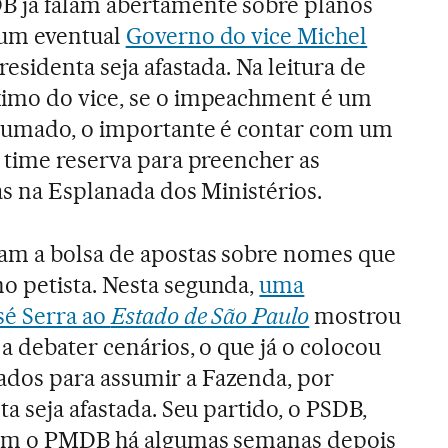
 já falam abertamente sobre planos
num eventual
Governo do vice Michel
presidenta seja afastada. Na leitura de
imo do vice, se o impeachment é um
sumado, o importante é contar com um
 time reserva para preencher as
as na Esplanada dos Ministérios.
m a bolsa de apostas sobre nomes que
 petista. Nesta segunda,
uma
sé Serra ao
Estado de São Paulo
mostrou
a debater cenários, o que já o colocou
dos para assumir a Fazenda, por
a seja afastada. Seu partido, o PSDB,
com o PMDB há algumas semanas depois