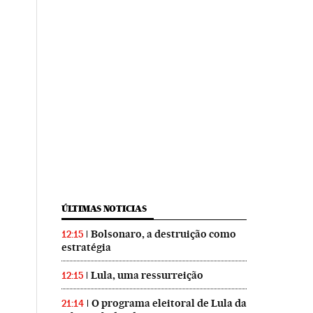
ÚLTIMAS NOTICIAS
Bolsonaro, a destruição como
12:15
estratégia
Lula, uma ressurreição
12:15
O programa eleitoral de Lula da
21:14