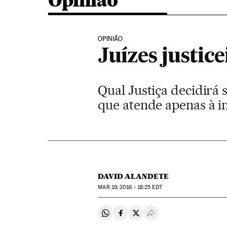
Opinião
OPINIÃO
Juízes justi
Qual Justiça decidirá 
que atende apenas à i
DAVID ALANDETE
MAR
19, 2016 - 18:25
EDT
Compartir en Whatsapp
Compartir en Facebook
Compartir en Twitter
Desplegar Redes Soci