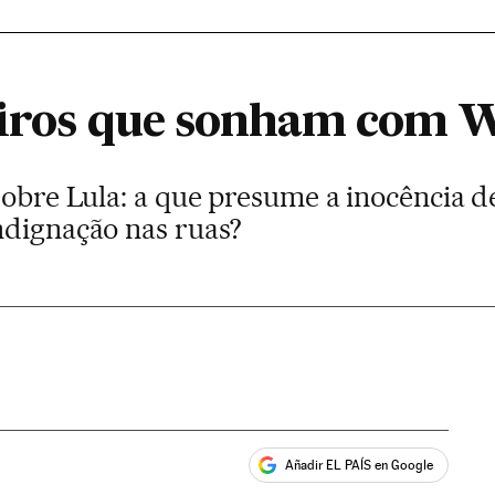
ceiros que sonham com 
sobre Lula: a que presume a inocência d
ndignação nas ruas?
Añadir EL PAÍS en Google
ales