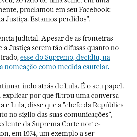
reveu, ao lado de uma selfie, em uma
mente, proclamou em seu Facebook:
da Justiça. Estamos perdidos".
cia judicial. Apesar de as fronteiras
 e a Justiça serem tão difusas quanto no
strado,
esse do Supremo, decidiu, na
sua nomeação como medida cautelar.
inuar indo atrás de Lula. É o seu papel.
 explicar por que filtrou uma conversa
a e Lula, disse que a "chefe da República
uto no sigilo das suas comunicações",
edente da Suprema Corte norte-
on, em 1974, um exemplo a ser