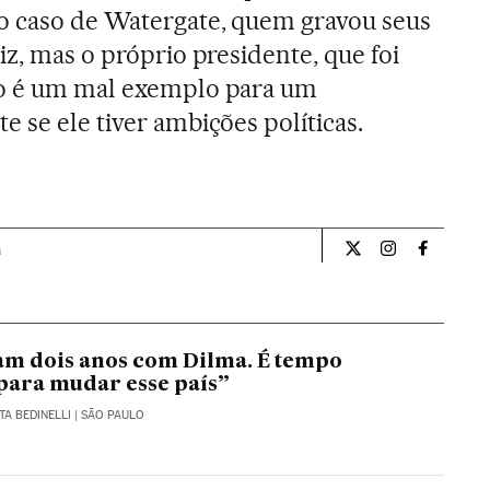
no caso de Watergate, quem gravou seus
iz, mas o próprio presidente, que foi
ão é um mal exemplo para um
 se ele tiver ambições políticas.
a
Opiniao El País Br
Opiniao El Pa
Opiniao 
tam dois anos com Dilma. É tempo
 para mudar esse país”
ITA BEDINELLI
| SÃO PAULO