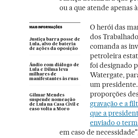
ou a que atende apenas à 
O herói das ma
MAIS INFORMAÇÕES
dos Trabalhador
Justiça barra posse de
Lula, alvo de bateria
comanda as inv
de ações da oposição
petroleira esta
foi designado p
Áudio com diálogo de
Lula e Dilma leva
Watergate, par
milhares de
manifestantes às ruas
um presidente.
proporções de
Gilmar Mendes
suspende nomeação
gravação e a fi
de Lula na Casa Civil e
caso volta a Moro
que a presiden
enviado o term
em caso de necessidade",