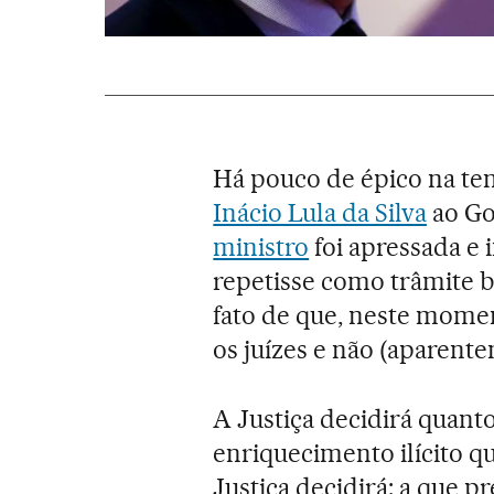
Há pouco de épico na ten
Inácio Lula da Silva
ao Go
ministro
foi apressada e 
repetisse como trâmite b
fato de que, neste momen
os juízes e não (aparente
A Justiça decidirá quant
enriquecimento ilícito q
Justiça decidirá: a que 