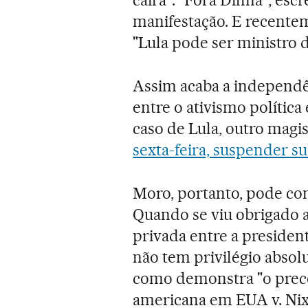
cairá". "Fora Dilma", esc
manifestação. E recente
"Lula pode ser ministro 
Assim acaba a independên
entre o ativismo política
caso de Lula, outro magi
sexta-feira, suspender 
Moro, portanto, pode cont
Quando se viu obrigado a
privada entre a president
não tem privilégio absol
como demonstra "o prec
americana em EUA v. Nix