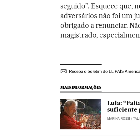
seguido". Esquece que, 
adversários não foi um ju
obrigado a renunciar. N
magistrado, especialmente
Receba o boletim do EL PAÍS Améric
MAIS INFORMAÇÕES
Lula: “Fal
suficiente
MARINA ROSSI
/
TAL