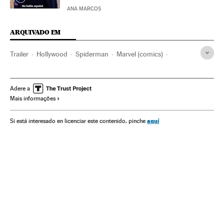
ANA MARCOS
ARQUIVADO EM
Trailer
Hollywood
Spiderman
Marvel (comics)
Cinema dos Estados Unidos
Super-heróis
Editoriais
Filmes
Personagens ficção
Setor editorial
Adere a
Mais informações
Indústria Cinematográfica
Livros
Cinema
Chadwick Boseman
Indústria cultural
Cultura
aquí
Si está interesado en licenciar este contenido, pinche