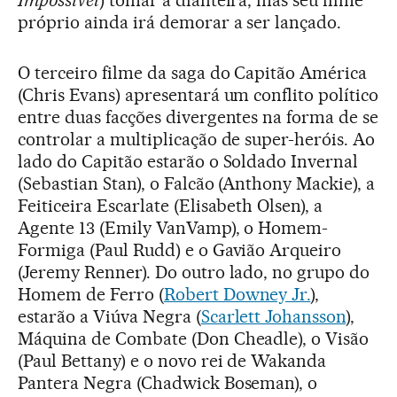
Impossível
) tomar a dianteira, mas seu filme
próprio ainda irá demorar a ser lançado.
O terceiro filme da saga do Capitão América
(Chris Evans) apresentará um conflito político
entre duas facções divergentes na forma de se
controlar a multiplicação de super-heróis. Ao
lado do Capitão estarão o Soldado Invernal
(Sebastian Stan), o Falcão (Anthony Mackie), a
Feiticeira Escarlate (Elisabeth Olsen), a
Agente 13 (Emily VanVamp), o Homem-
Formiga (Paul Rudd) e o Gavião Arqueiro
(Jeremy Renner). Do outro lado, no grupo do
Homem de Ferro (
Robert Downey Jr.
),
estarão a Viúva Negra (
Scarlett Johansson
),
Máquina de Combate (Don Cheadle), o Visão
(Paul Bettany) e o novo rei de Wakanda
Pantera Negra (Chadwick Boseman), o