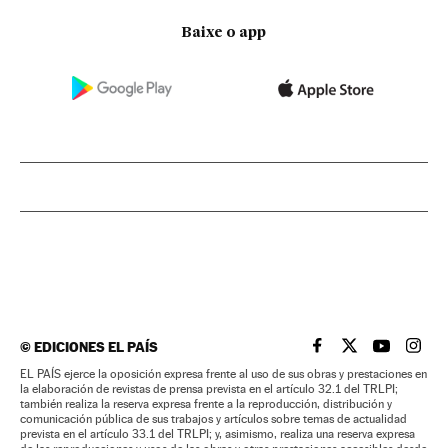
Baixe o app
©
EDICIONES EL PAÍS
EL PAÍS BRASIL EN
EL PAÍS BRASI
EL PAÍS B
EL PA
EL PAÍS ejerce la oposición expresa frente al uso de sus obras y prestaciones en
la elaboración de revistas de prensa prevista en el artículo 32.1 del TRLPI;
también realiza la reserva expresa frente a la reproducción, distribución y
comunicación pública de sus trabajos y artículos sobre temas de actualidad
prevista en el artículo 33.1 del TRLPI; y, asimismo, realiza una reserva expresa