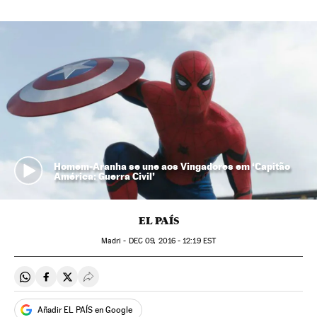
Homem-Aranha se une aos Vingadores em ‘Capitão
América: Guerra Civil’
EL PAÍS
Madri -
DEC
09, 2016 - 12:19
EST
Compartir en Whatsapp
Compartir en Facebook
Compartir en Twitter
Desplegar Redes Sociales
Añadir EL PAÍS en Google