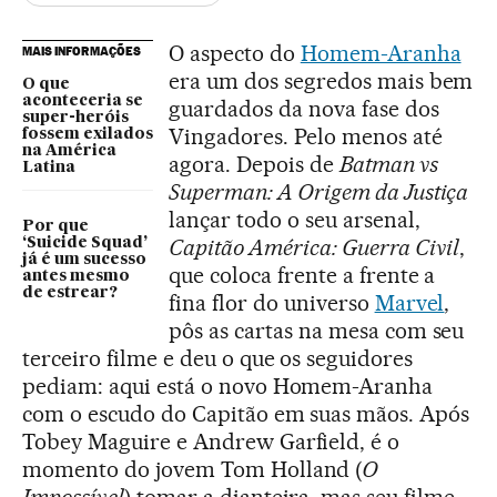
O aspecto do
Homem-Aranha
MAIS INFORMAÇÕES
era um dos segredos mais bem
O que
aconteceria se
guardados da nova fase dos
super-heróis
Vingadores. Pelo menos até
fossem exilados
na América
agora. Depois de
Batman vs
Latina
Superman: A Origem da Justiça
lançar todo o seu arsenal,
Por que
Capitão América: Guerra Civil
,
‘Suicide Squad’
já é um sucesso
que coloca frente a frente a
antes mesmo
de estrear?
fina flor do universo
Marvel
,
pôs as cartas na mesa com seu
terceiro filme e deu o que os seguidores
pediam: aqui está o novo Homem-Aranha
com o escudo do Capitão em suas mãos. Após
Tobey Maguire e Andrew Garfield, é o
momento do jovem Tom Holland (
O