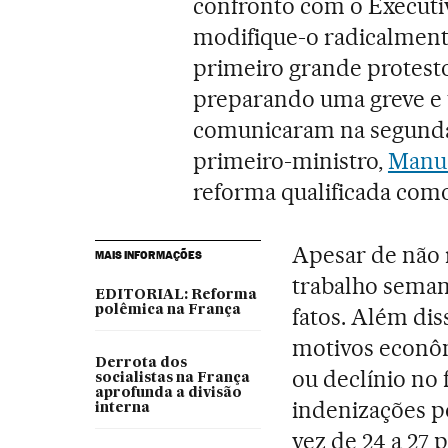
confronto com o Executiv
modifique-o radicalmente
primeiro grande protesto
preparando uma greve e 
comunicaram na segunda-
primeiro-ministro,
Manue
reforma qualificada como 
Apesar de não r
MAIS INFORMAÇÕES
trabalho seman
EDITORIAL: Reforma
polêmica na França
fatos. Além dis
motivos econôm
Derrota dos
ou declínio no 
socialistas na França
aprofunda a divisão
indenizações p
interna
vez de 24 a 27 