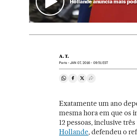
Hollande anuncia mais pod
A. T.
Paris -
JAN
07, 2016 - 09:51
EST
Compartir en Whatsapp
Compartir en Facebook
Compartir en Twitter
Desplegar Redes Soci
Exatamente um ano depo
mesma hora em que os i
12 pessoas, inclusive três
Hollande
, defendeu o re