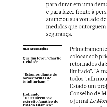
para durar em uma democr
e para fazer frente à per
anunciou sua vontade de 
medidas que outorguem m
segurança.
Primeiramente,
MAIS INFORMAÇÕES
colocar sob pri
Que fim levou ‘Charlie
Hebdo’?
retornados da 
limitado”. “A m
“Estamos diante de
todos”, afirmo
novas formas de
totalitarismo”
Estado um proj
Conselho de Min
Hollande:
"Destruiremos o
o jornal
Le Mon
exército fanático do
Estado Islâmico"