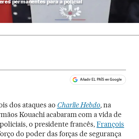
eres permanentes para a policial
Añadir EL PAÍS en Google
ales
is dos ataques ao
Charlie Hebdo
, na
rmãos Kouachi acabaram com a vida de
 policiais, o presidente francês,
François
forço do poder das forças de segurança