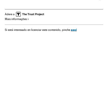
Conjuntura econômica
América do Sul
América Latina
América
Economia
Adere a
Mais informações
aquí
Si está interesado en licenciar este contenido, pinche