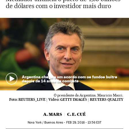
de dólares com o investidor mais duro
Argentina chega a um acordo com os fundos buitre
depois de 14 anos de combate
O presidente da Argentina, Mauricio Macri.
Foto:
REUTERS_LIVE
|
Vídeo:
GETTY IMAGES | REUTERS QUALITY
A. MARS
C. E. CUÉ
Nova York / Buenos Aires -
FEB
29, 2016 - 13:56
EST