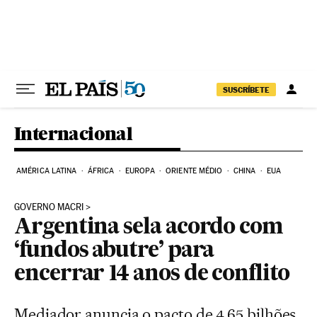
Pular para o conteúdo
SUSCRÍBETE
Internacional
AMÉRICA LATINA
ÁFRICA
EUROPA
ORIENTE MÉDIO
CHINA
EUA
GOVERNO MACRI
Argentina sela acordo com
‘fundos abutre’ para
encerrar 14 anos de conflito
Mediador anuncia o pacto de 4,65 bilhões