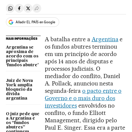
Compartir en Whatsapp
Compartir en Facebook
Compartir en Twitter
Desplegar Redes Sociales
Añadir EL PAÍS en Google
A batalha entre a
Argentina
e
MAIS INFORMAÇÕES
os fundos abutres terminou
Argentina se
aproxima de
em um princípio de acordo
acordo com os
após 14 anos de disputas e
principais
‘fundos abutre’
processos judiciais. O
mediador do conflito, Daniel
Juiz de Nova
A. Pollack, anunciou nesta
York amplia
segunda-feira
o pacto entre o
bloqueio da
dívida
Governo e o mais duro dos
argentina
investidores
envolvidos no
conflito, o fundo Elliott
O juiz pede que
a Argentina e
Management, dirigido pelo
os “fundos
Paul E. Singer. Essa era a parte
abutres”
continuem