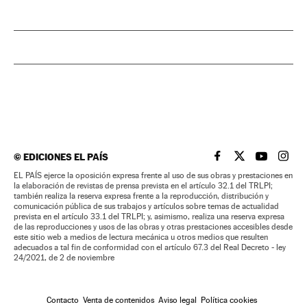
©
EDICIONES EL PAÍS
EL PAÍS BRASIL EN
EL PAÍS BRASI
EL PAÍS B
EL PA
EL PAÍS ejerce la oposición expresa frente al uso de sus obras y prestaciones en
la elaboración de revistas de prensa prevista en el artículo 32.1 del TRLPI;
también realiza la reserva expresa frente a la reproducción, distribución y
comunicación pública de sus trabajos y artículos sobre temas de actualidad
prevista en el artículo 33.1 del TRLPI; y, asimismo, realiza una reserva expresa
de las reproducciones y usos de las obras y otras prestaciones accesibles desde
este sitio web a medios de lectura mecánica u otros medios que resulten
adecuados a tal fin de conformidad con el artículo 67.3 del Real Decreto - ley
24/2021, de 2 de noviembre
Contacto
Venta de contenidos
Aviso legal
Política cookies