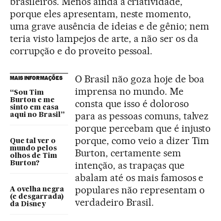
brasileiros. Menos ainda a criatividade,
porque eles apresentam, neste momento,
uma grave ausência de ideias e de gênio; nem
teria visto lampejos de arte, a não ser os da
corrupção e do proveito pessoal.
O Brasil não goza hoje de boa
MAIS INFORMAÇÕES
imprensa no mundo. Me
“Sou Tim
Burton e me
consta que isso é doloroso
sinto em casa
para as pessoas comuns, talvez
aqui no Brasil”
porque percebam que é injusto
porque, como veio a dizer Tim
Que tal ver o
mundo pelos
Burton, certamente sem
olhos de Tim
intenção, as trapaças que
Burton?
abalam até os mais famosos e
populares não representam o
A ovelha negra
(e desgarrada)
verdadeiro Brasil.
da Disney