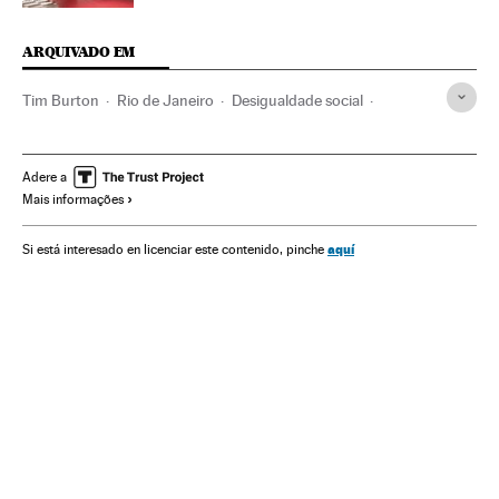
ARQUIVADO EM
Tim Burton
Rio de Janeiro
Desigualdade social
Estado Rio de Janeiro
Corrupção política
Brasil
Violência
Corrupção
Cinema
América do Sul
Adere a
Mais informações
América Latina
Acontecimentos
América
Cultura
Problemas sociais
Justiça
Política
Sociedade
aquí
Si está interesado en licenciar este contenido, pinche