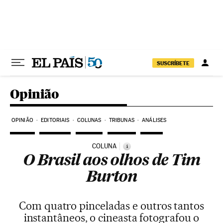
Pular para o conteúdo
SUSCRÍBETE
Opinião
OPINIÃO
EDITORIAIS
COLUNAS
TRIBUNAS
ANÁLISES
COLUNA
i
O Brasil aos olhos de Tim
Burton
Com quatro pinceladas e outros tantos
instantâneos, o cineasta fotografou o