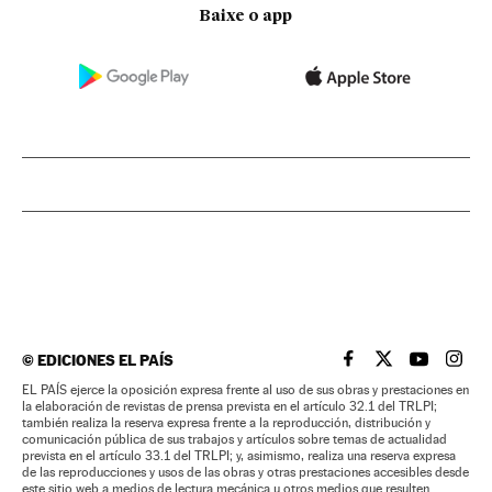
Baixe o app
©
EDICIONES EL PAÍS
EL PAÍS BRASIL EN
EL PAÍS BRASI
EL PAÍS B
EL PA
EL PAÍS ejerce la oposición expresa frente al uso de sus obras y prestaciones en
la elaboración de revistas de prensa prevista en el artículo 32.1 del TRLPI;
también realiza la reserva expresa frente a la reproducción, distribución y
comunicación pública de sus trabajos y artículos sobre temas de actualidad
prevista en el artículo 33.1 del TRLPI; y, asimismo, realiza una reserva expresa
de las reproducciones y usos de las obras y otras prestaciones accesibles desde
este sitio web a medios de lectura mecánica u otros medios que resulten