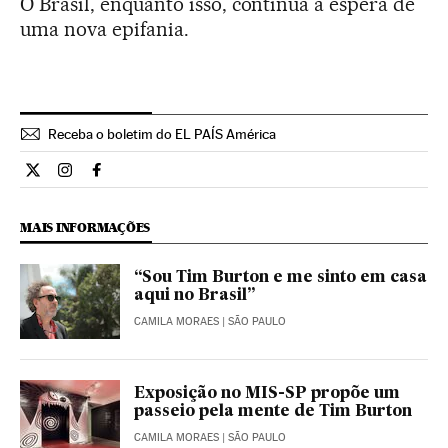
O Brasil, enquanto isso, continua à espera de
uma nova epifania.
Receba o boletim do EL PAÍS América
Opiniao El País Brasil en Twitter
Opiniao El País Brasil en Instagram
Opiniao El País Brasil en Facebook
MAIS INFORMAÇÕES
“Sou Tim Burton e me sinto em casa
aqui no Brasil”
CAMILA MORAES
| SÃO PAULO
Exposição no MIS-SP propõe um
passeio pela mente de Tim Burton
CAMILA MORAES
| SÃO PAULO