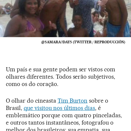
@SAMARA7DAYS (TWITTER / REPRODUCCIÓN)
Um país e sua gente podem ser vistos com
olhares diferentes. Todos serão subjetivos,
como os do coração.
O olhar do cineasta
Tim Burton
sobre o
Brasil,
que visitou nos últimos dias
, é
emblemático porque com quatro pinceladas,
e outros tantos instantâneos, fotografou o
melhor dos brasileiros: sua empatia, sua