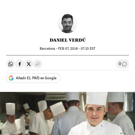
DANIEL VERDÚ
Barcelona -
FEB
07, 2016 - 07:13
EST
0
Compartir en Whatsapp
Compartir en Facebook
Compartir en Twitter
Desplegar Redes Sociales
Comen
Añadir EL PAÍS en Google