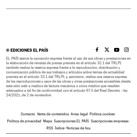
©
EDICIONES EL PAÍS
EL PAÍS BRASIL EN
EL PAÍS BRASI
EL PAÍS B
EL PA
EL PAÍS ejerce la oposición expresa frente al uso de sus obras y prestaciones en
la elaboración de revistas de prensa prevista en el artículo 32.1 del TRLPI;
también realiza la reserva expresa frente a la reproducción, distribución y
comunicación pública de sus trabajos y artículos sobre temas de actualidad
prevista en el artículo 33.1 del TRLPI; y, asimismo, realiza una reserva expresa
de las reproducciones y usos de las obras y otras prestaciones accesibles desde
este sitio web a medios de lectura mecánica u otros medios que resulten
adecuados a tal fin de conformidad con el artículo 67.3 del Real Decreto - ley
24/2021, de 2 de noviembre
Contacto
Venta de contenidos
Aviso legal
Política cookies
Política de privacidad
Mapa
Suscripciones EL PAÍS
Suscripciones empresas
RSS
Índice
Noticias de hoy