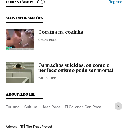
COMENTÁRIOS
Regras
›
COMENTÁRIOS
0
MAIS INFORMAÇÕES
Cocaína na cozinha
ÒSCAR BROC
Os machos suicidas, ou como o
perfeccionismo pode ser mortal
WILL STORR
ARQUIVADO EM
Turismo
Cultura
Joan Roca
El Celler de Can Roca
Guía Michelin
Mugaritz
Roteiros gastronômicos
Restaurantes
Restauración
Hotelaria
Gastronomia
Adere a