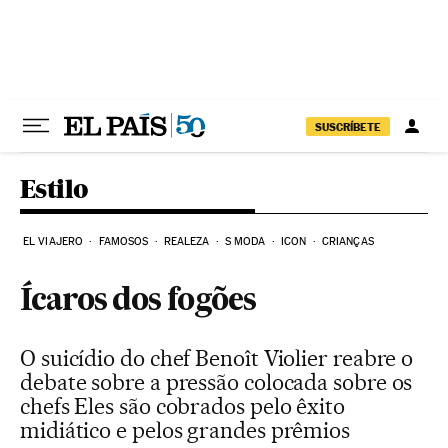
Pular para o conteúdo
SUSCRÍBETE
Estilo
EL VIAJERO
FAMOSOS
REALEZA
S MODA
ICON
CRIANÇAS
Ícaros dos fogões
O suicídio do chef Benoît Violier reabre o
debate sobre a pressão colocada sobre os
chefs Eles são cobrados pelo êxito
midiático e pelos grandes prêmios