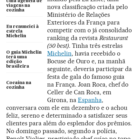
Uma agência de
nova classificação criada pelo
viagens na
cozinha
Ministério de Relações
Exteriores da França para
Eu renunciei à
competir com o já consolidado
estrela
Michelin
ranking da revista
Restaurant
(50 best)
. Tinha três estrelas
Michelin
, havia recebido o
O guia Michelin
terá uma
Bocuse de Ouro e, na manhã
edição
brasileira
seguinte, deveria participar da
festa de gala do famoso guia
Cocaína na
na França. Joan Roca, chef do
cozinha
Celler de Can Roca, em
Girona, na
Espanha
,
conversara com ele em dezembro e o achou
feliz, sereno e determinado a satisfazer seus
clientes para além do esplendor dos prêmios.
No domingo passado, segundo a polícia,
Benoît Violier, prestigiado chef suíço no topo