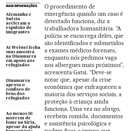
O procedimento de
MAIS INFORMAÇÕES
emergência quando um caso é
Alemanha e
Suécia
detectado funciona, diz a
aceleram a
trabalhadora humanitária. “A
expulsão de
imigrantes
polícia se encarrega deles, que
são identificados e submetidos
Ai Weiwei fecha
a exames médicos forenses,
suas amostra
enquanto nós pedimos vaga
na Dinamarca
em apoio aos
nos albergues mais próximos”,
refugiados
acrescenta Gatsi. “Deve-se
notar que, apesar da crise
Dinamarca
aprova o
econômica que enfraqueceu a
confisco de
maioria dos serviços sociais, a
bens dos
refugiados
proteção à criança ainda
funciona. Uma vez no abrigo,
Ao menos 16
recebem comida, documentos
morrem de
e assistência psicológica e
fome na Síria,
apesar da ajuda
podem ficar o tempo que