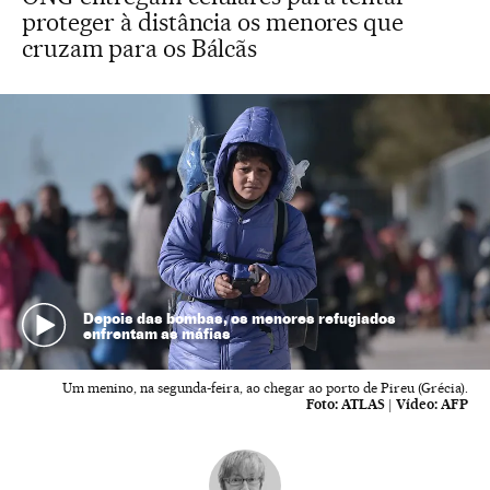
proteger à distância os menores que
cruzam para os Bálcãs
Depois das bombas, os menores refugiados
enfrentam as máfias
Um menino, na segunda-feira, ao chegar ao porto de Pireu (Grécia).
Foto:
ATLAS
|
Vídeo:
AFP