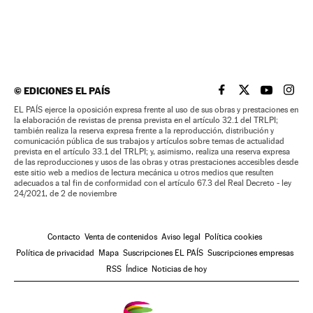
©
EDICIONES EL PAÍS
EL PAÍS BRASIL EN
EL PAÍS BRASI
EL PAÍS B
EL PA
EL PAÍS ejerce la oposición expresa frente al uso de sus obras y prestaciones en
la elaboración de revistas de prensa prevista en el artículo 32.1 del TRLPI;
también realiza la reserva expresa frente a la reproducción, distribución y
comunicación pública de sus trabajos y artículos sobre temas de actualidad
prevista en el artículo 33.1 del TRLPI; y, asimismo, realiza una reserva expresa
de las reproducciones y usos de las obras y otras prestaciones accesibles desde
este sitio web a medios de lectura mecánica u otros medios que resulten
adecuados a tal fin de conformidad con el artículo 67.3 del Real Decreto - ley
24/2021, de 2 de noviembre
Contacto
Venta de contenidos
Aviso legal
Política cookies
Política de privacidad
Mapa
Suscripciones EL PAÍS
Suscripciones empresas
RSS
Índice
Noticias de hoy