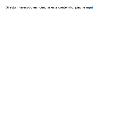
Crise humanitária
Refugiados
Problemas demográficos
aquí
Si está interesado en licenciar este contenido, pinche
Imigração irregular
Política migração
Vítimas guerra
Europa
Conflitos
Relações exteriores
Sociedade