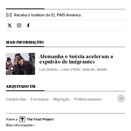
Receba o boletim do EL PAÍS América
Internacional El País Brasil en Twitter
Internacional El País Brasil en Instagram
Internacional El País Brasil en Facebook
MAIS INFORMAÇÕES
Alemanha e Suécia aceleram a
expulsão de imigrantes
LUIS DONCEL
/
LARA OTERO
| BERLIM / MADRI
ARQUIVADO EM
Catástrofes
Fronteiras
Migração
Política exterior
Desastres
Oriente médio
Acontecimentos
UE
Demografia
Guerra
Crise refugiados Europa
Ásia
Adere a
Mais informações
Organizações internacionais
Crise migratória
Síria