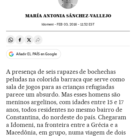
MARÍA ANTONIA SÁNCHEZ-VALLEJO
Idomeni -
FEB
03, 2016 - 11:52
EST
Compartir en Whatsapp
Compartir en Facebook
Compartir en Twitter
Desplegar Redes Sociales
Añadir EL PAÍS en Google
A presença de seis rapazes de bochechas
peludas na colorida barraca que serve como
sala de jogos para as crianças refugiadas
parece um absurdo. Mas esses homens são
meninos argelinos, com idades entre 15 e 17
anos, todos residentes no mesmo bairro de
Constantina, do nordeste do país. Chegaram
a Idomeni, na fronteira entre a Grécia e a
Macedônia, em grupo, numa viagem de dois