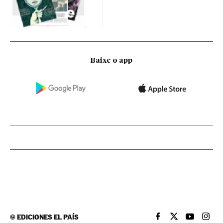
Baixe o app
©
EDICIONES EL PAÍS
EL PAÍS BRASIL EN
EL PAÍS BRASI
EL PAÍS B
EL PA