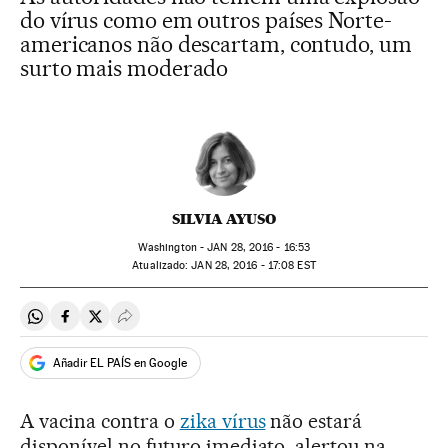
do vírus como em outros países Norte-
americanos não descartam, contudo, um
surto mais moderado
SILVIA AYUSO
Washington -
JAN
28, 2016 - 16:53
atualizado:
JAN
28, 2016 - 17:08
EST
Compartir en Whatsapp
Compartir en Facebook
Compartir en Twitter
Desplegar Redes Sociales
Añadir EL PAÍS en Google
A vacina contra o
zika vírus
não estará
disponível no futuro imediato, alertou na