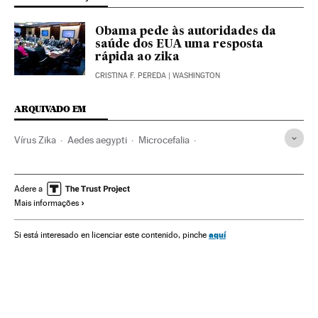
Obama pede às autoridades da
saúde dos EUA uma resposta
rápida ao zika
CRISTINA F. PEREDA
| WASHINGTON
ARQUIVADO EM
Vírus Zika
Aedes aegypti
Microcefalia
Malformações congênitas
Doenças tropicais
Mosquitos
Virologia
Gravidez
Microbiologia
Doenças genéticas
Adere a
Mais informações
Estados Unidos
Insetos
Doenças neurológicas
Reprodução
Epidemia
Doenças
Animais
Medicina
aquí
Si está interesado en licenciar este contenido, pinche
Fauna
América
Espécies
Genética
Biologia
Saúde
Meio ambiente