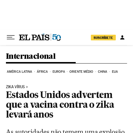
Pular para o conteúdo
SUSCRÍBETE
Internacional
AMÉRICA LATINA
ÁFRICA
EUROPA
ORIENTE MÉDIO
CHINA
EUA
ZIKA VÍRUS
Estados Unidos advertem
que a vacina contra o zika
levará anos
As autoridades não temem uma explosão