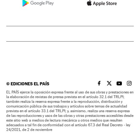
©
EDICIONES EL PAÍS
EL PAÍS BRASIL EN
EL PAÍS BRASI
EL PAÍS B
EL PA
EL PAÍS ejerce la oposición expresa frente al uso de sus obras y prestaciones en
la elaboración de revistas de prensa prevista en el artículo 32.1 del TRLPI;
también realiza la reserva expresa frente a la reproducción, distribución y
comunicación pública de sus trabajos y artículos sobre temas de actualidad
prevista en el artículo 33.1 del TRLPI; y, asimismo, realiza una reserva expresa
de las reproducciones y usos de las obras y otras prestaciones accesibles desde
este sitio web a medios de lectura mecánica u otros medios que resulten
adecuados a tal fin de conformidad con el artículo 67.3 del Real Decreto - ley
24/2021, de 2 de noviembre