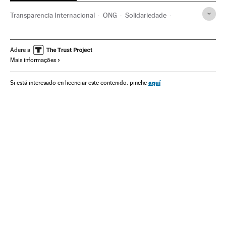
Transparencia Internacional
ONG
Solidariedade
Corrupção
Brasil
América do Sul
América Latina
Delitos
América
Espanha
Justiça
Sociedade
Adere a
Mais informações
aquí
Si está interesado en licenciar este contenido, pinche