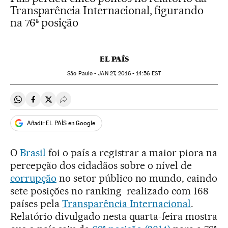
Transparência Internacional, figurando
na 76ª posição
EL PAÍS
São Paulo -
JAN
27, 2016 - 14:56
EST
Compartir en Whatsapp
Compartir en Facebook
Compartir en Twitter
Desplegar Redes Sociales
Añadir EL PAÍS en Google
O
Brasil
foi o país a registrar a maior piora na
percepção dos cidadãos sobre o nível de
corrupção
no setor público no mundo, caindo
sete posições no ranking realizado com 168
países pela
Transparência Internacional
.
Relatório divulgado nesta quarta-feira mostra