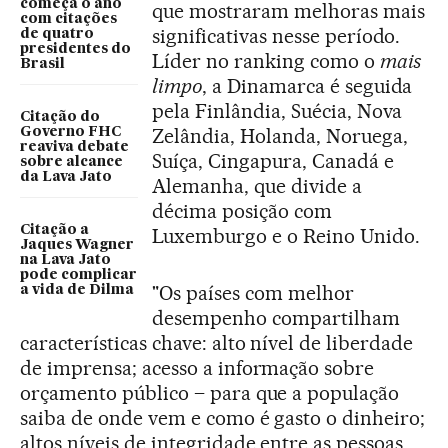
começa o ano
que mostraram melhoras mais
com citações
significativas nesse período.
de quatro
presidentes do
Líder no ranking como o
mais
Brasil
limpo
, a Dinamarca é seguida
pela Finlândia, Suécia, Nova
Citação do
Zelândia, Holanda, Noruega,
Governo FHC
reaviva debate
Suíça, Cingapura, Canadá e
sobre alcance
da Lava Jato
Alemanha, que divide a
décima posição com
Citação a
Luxemburgo e o Reino Unido.
Jaques Wagner
na Lava Jato
pode complicar
"Os países com melhor
a vida de Dilma
desempenho compartilham
características chave: alto nível de liberdade
de imprensa; acesso a informação sobre
orçamento público – para que a população
saiba de onde vem e como é gasto o dinheiro;
altos níveis de integridade entre as pessoas