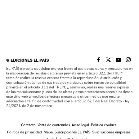
©
EDICIONES EL PAÍS
EL PAÍS BRASIL EN
EL PAÍS BRASI
EL PAÍS B
EL PA
EL PAÍS ejerce la oposición expresa frente al uso de sus obras y prestaciones en
la elaboración de revistas de prensa prevista en el artículo 32.1 del TRLPI;
también realiza la reserva expresa frente a la reproducción, distribución y
comunicación pública de sus trabajos y artículos sobre temas de actualidad
prevista en el artículo 33.1 del TRLPI; y, asimismo, realiza una reserva expresa
de las reproducciones y usos de las obras y otras prestaciones accesibles desde
este sitio web a medios de lectura mecánica u otros medios que resulten
adecuados a tal fin de conformidad con el artículo 67.3 del Real Decreto - ley
24/2021, de 2 de noviembre
Contacto
Venta de contenidos
Aviso legal
Política cookies
Política de privacidad
Mapa
Suscripciones EL PAÍS
Suscripciones empresas