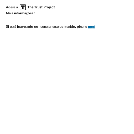
Atentados terroristas
França
terrorismo islâmico
Adere a
Mais informações
Jihadismo
Europa Ocidental
Imprensa
Meios comunicação
Europa
Terrorismo
Comunicação
aquí
Si está interesado en licenciar este contenido, pinche