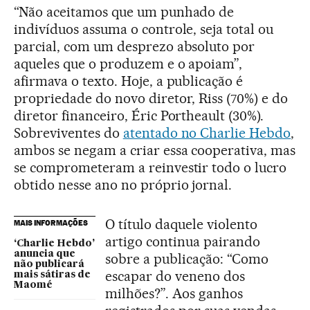
“Não aceitamos que um punhado de
indivíduos assuma o controle, seja total ou
parcial, com um desprezo absoluto por
aqueles que o produzem e o apoiam”,
afirmava o texto. Hoje, a publicação é
propriedade do novo diretor, Riss (70%) e do
diretor financeiro, Éric Portheault (30%).
Sobreviventes do
atentado no Charlie Hebdo
,
ambos se negam a criar essa cooperativa, mas
se comprometeram a reinvestir todo o lucro
obtido nesse ano no próprio jornal.
O título daquele violento
MAIS INFORMAÇÕES
artigo continua pairando
‘Charlie Hebdo’
anuncia que
sobre a publicação: “Como
não publicará
escapar do veneno dos
mais sátiras de
Maomé
milhões?”. Aos ganhos