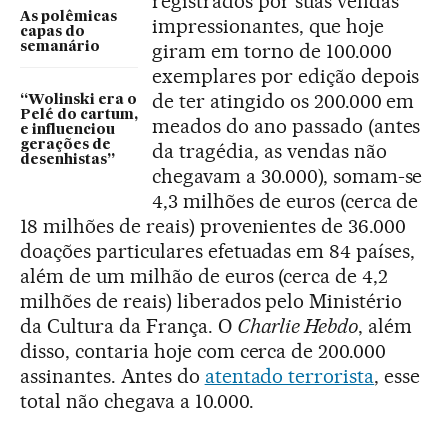
registrados por suas vendas
As polêmicas
impressionantes, que hoje
capas do
giram em torno de 100.000
semanário
exemplares por edição depois
de ter atingido os 200.000 em
“Wolinski era o
Pelé do cartum,
meados do ano passado (antes
e influenciou
gerações de
da tragédia, as vendas não
desenhistas”
chegavam a 30.000), somam-se
4,3 milhões de euros (cerca de
18 milhões de reais) provenientes de 36.000
doações particulares efetuadas em 84 países,
além de um milhão de euros (cerca de 4,2
milhões de reais) liberados pelo Ministério
da Cultura da França. O
Charlie Hebdo
, além
disso, contaria hoje com cerca de 200.000
assinantes. Antes do
atentado terrorista
, esse
total não chegava a 10.000.