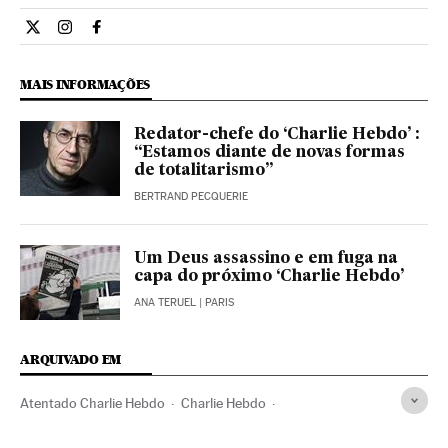
Internacional El País Brasil en Twitter
Internacional El País Brasil en Instagram
Internacional El País Brasil en Facebook
MAIS INFORMAÇÕES
Redator-chefe do ‘Charlie Hebdo’ :
“Estamos diante de novas formas
de totalitarismo”
BERTRAND PECQUERIE
Um Deus assassino e em fuga na
capa do próximo ‘Charlie Hebdo’
ANA TERUEL
| PARIS
ARQUIVADO EM
Atentado Charlie Hebdo
Charlie Hebdo
Liberdade imprensa
Paris
Humor gráfico