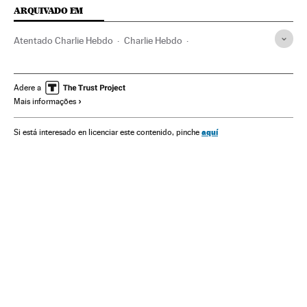
ARQUIVADO EM
Atentado Charlie Hebdo
Charlie Hebdo
Liberdade imprensa
Humor gráfico
Paris
Atentados terroristas
França
terrorismo islâmico
Adere a
Mais informações
Imprensa
Jihadismo
Europa Ocidental
Meios comunicação
Europa
Terrorismo
Comunicação
aquí
Si está interesado en licenciar este contenido, pinche