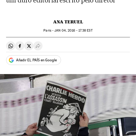
um duro editorial escrito pelo diretor
ANA TERUEL
Paris -
JAN
04, 2016 - 17:38
EST
Compartir en Whatsapp
Compartir en Facebook
Compartir en Twitter
Desplegar Redes Sociales
Añadir EL PAÍS en Google