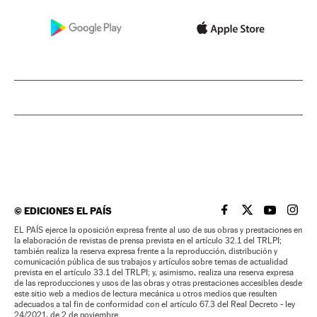
©
EDICIONES EL PAÍS
EL PAÍS BRASIL EN
EL PAÍS BRASI
EL PAÍS B
EL PA
EL PAÍS ejerce la oposición expresa frente al uso de sus obras y prestaciones en
la elaboración de revistas de prensa prevista en el artículo 32.1 del TRLPI;
también realiza la reserva expresa frente a la reproducción, distribución y
comunicación pública de sus trabajos y artículos sobre temas de actualidad
prevista en el artículo 33.1 del TRLPI; y, asimismo, realiza una reserva expresa
de las reproducciones y usos de las obras y otras prestaciones accesibles desde
este sitio web a medios de lectura mecánica u otros medios que resulten
adecuados a tal fin de conformidad con el artículo 67.3 del Real Decreto - ley
24/2021, de 2 de noviembre