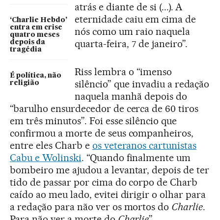
atrás e diante de si (...). A
eternidade caiu em cima de
‘Charlie Hebdo’
entra em crise
nós como um raio naquela
quatro meses
quarta-feira, 7 de janeiro”.
depois da
tragédia
Riss lembra o “imenso
É política, não
silêncio” que invadiu a redação
religião
naquela manhã depois do
“barulho ensurdecedor de cerca de 60 tiros
em três minutos”. Foi esse silêncio que
confirmou a morte de seus companheiros,
entre eles Charb e
os veteranos cartunistas
Cabu e Wolinski
. “Quando finalmente um
bombeiro me ajudou a levantar, depois de ter
tido de passar por cima do corpo de Charb
caído ao meu lado, evitei dirigir o olhar para
a redação para não ver os mortos do
Charlie
.
Para não ver a morte do
Charlie
”.