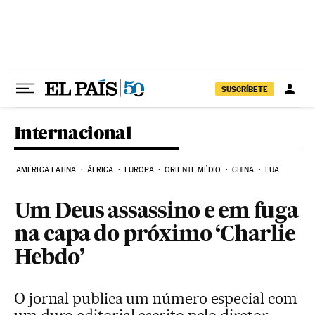
Pular para o conteúdo
SUSCRÍBETE
Internacional
AMÉRICA LATINA
ÁFRICA
EUROPA
ORIENTE MÉDIO
CHINA
EUA
Um Deus assassino e em fuga
na capa do próximo ‘Charlie
Hebdo’
O jornal publica um número especial com