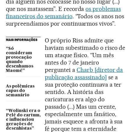
dia alguém nos colocasse no nosso lugar (...)
que nos matassem”. E recorda
os problemas
financeiros do semanário
. “Todos os anos nos
surpreendíamos por continuarmos vivos”.
O próprio Riss admite que
MAIS INFORMAÇÕES
haviam subestimado o risco de
“Só
consideram
um ataque físico. “Um mês
provocação
antes do 7 de janeiro
quando
desenhamos
perguntei a
Charb [diretor da
Maomé”
publicação assassinado]
se a
sua proteção continuava a ter
As polêmicas
sentido. A história das
capas do
semanário
caricaturas era algo do
passado (...) Mas um crente,
“Wolinski era o
especialmente um fanático,
Pelé do cartum,
e influenciou
jamais esquece a afronta à sua
gerações de
fé porque tem a eternidade
desenhistas”