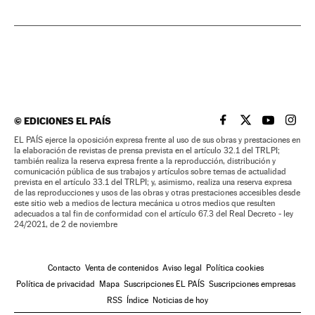
©
EDICIONES EL PAÍS
EL PAÍS BRASIL EN
EL PAÍS BRASI
EL PAÍS B
EL PA
EL PAÍS ejerce la oposición expresa frente al uso de sus obras y prestaciones en
la elaboración de revistas de prensa prevista en el artículo 32.1 del TRLPI;
también realiza la reserva expresa frente a la reproducción, distribución y
comunicación pública de sus trabajos y artículos sobre temas de actualidad
prevista en el artículo 33.1 del TRLPI; y, asimismo, realiza una reserva expresa
de las reproducciones y usos de las obras y otras prestaciones accesibles desde
este sitio web a medios de lectura mecánica u otros medios que resulten
adecuados a tal fin de conformidad con el artículo 67.3 del Real Decreto - ley
24/2021, de 2 de noviembre
Contacto
Venta de contenidos
Aviso legal
Política cookies
Política de privacidad
Mapa
Suscripciones EL PAÍS
Suscripciones empresas
RSS
Índice
Noticias de hoy