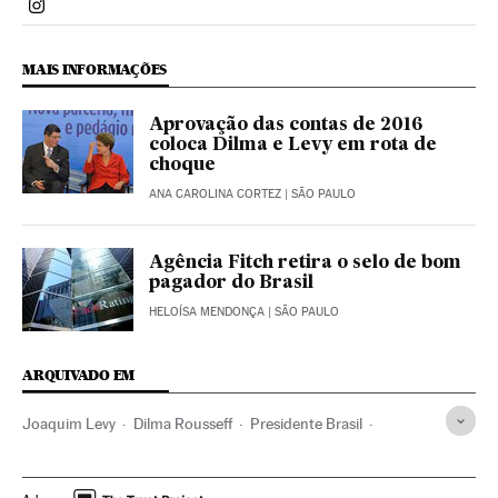
Politica El País Brasil en Instagram
MAIS INFORMAÇÕES
Aprovação das contas de 2016
coloca Dilma e Levy em rota de
choque
ANA CAROLINA CORTEZ
| SÃO PAULO
Agência Fitch retira o selo de bom
pagador do Brasil
HELOÍSA MENDONÇA
| SÃO PAULO
ARQUIVADO EM
Joaquim Levy
Dilma Rousseff
Presidente Brasil
Congresso Nacional
Política fiscal
Presidência Brasil
Política econômica
Déficit público
Finanças públicas