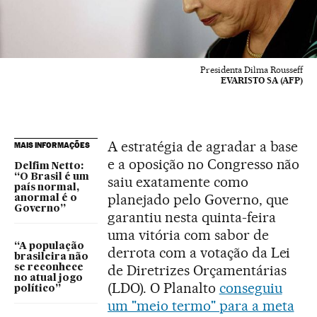
Presidenta Dilma Rousseff
EVARISTO SA (AFP)
A estratégia de agradar a base
MAIS INFORMAÇÕES
e a oposição no Congresso não
Delfim Netto:
“O Brasil é um
saiu exatamente como
país normal,
planejado pelo Governo, que
anormal é o
Governo”
garantiu nesta quinta-feira
uma vitória com sabor de
“A população
derrota com a votação da Lei
brasileira não
de Diretrizes Orçamentárias
se reconhece
no atual jogo
(LDO). O Planalto
conseguiu
político”
um "meio termo" para a meta