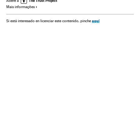
Adere a
Mais informações
Finanças
Economia
Ministério Fazenda
Ministérios
Governo Brasil
Governo
Administração Estado
aquí
Si está interesado en licenciar este contenido, pinche
Administração pública
Partido dos Trabalhadores
Partidos políticos
Política