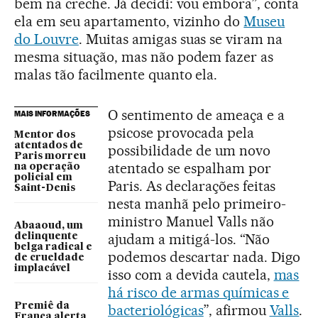
bem na creche. Já decidi: vou embora”, conta
ela em seu apartamento, vizinho do
Museu
do Louvre
. Muitas amigas suas se viram na
mesma situação, mas não podem fazer as
malas tão facilmente quanto ela.
O sentimento de ameaça e a
MAIS INFORMAÇÕES
psicose provocada pela
Mentor dos
atentados de
possibilidade de um novo
Paris morreu
atentado se espalham por
na operação
policial em
Paris. As declarações feitas
Saint-Denis
nesta manhã pelo primeiro-
ministro Manuel Valls não
Abaaoud, um
ajudam a mitigá-los. “Não
delinquente
belga radical e
podemos descartar nada. Digo
de crueldade
implacável
isso com a devida cautela,
mas
há risco de armas químicas e
Premiê da
bacteriológicas
”, afirmou
Valls
.
França alerta