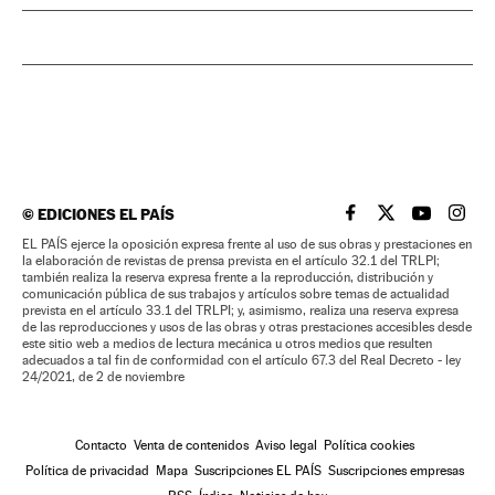
©
EDICIONES EL PAÍS
EL PAÍS BRASIL EN
EL PAÍS BRASI
EL PAÍS B
EL PA
EL PAÍS ejerce la oposición expresa frente al uso de sus obras y prestaciones en
la elaboración de revistas de prensa prevista en el artículo 32.1 del TRLPI;
también realiza la reserva expresa frente a la reproducción, distribución y
comunicación pública de sus trabajos y artículos sobre temas de actualidad
prevista en el artículo 33.1 del TRLPI; y, asimismo, realiza una reserva expresa
de las reproducciones y usos de las obras y otras prestaciones accesibles desde
este sitio web a medios de lectura mecánica u otros medios que resulten
adecuados a tal fin de conformidad con el artículo 67.3 del Real Decreto - ley
24/2021, de 2 de noviembre
Contacto
Venta de contenidos
Aviso legal
Política cookies
Política de privacidad
Mapa
Suscripciones EL PAÍS
Suscripciones empresas