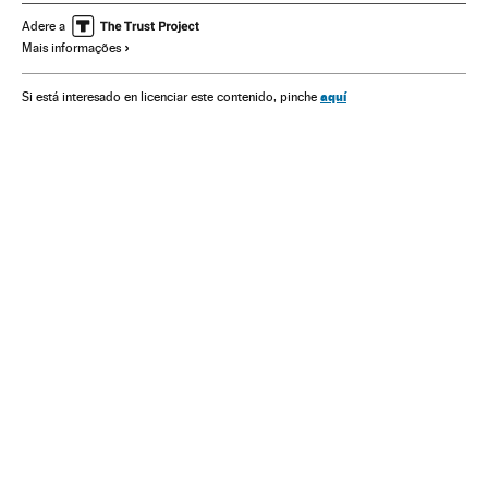
Grupos terroristas
Acontecimentos
Religião
Adere a
Mais informações
Atentado Paris 13 N
Conflitos
Terrorismo
Bataclan
Estado Islâmico
Paris
Atentados mortais
Tiroteios
aquí
Si está interesado en licenciar este contenido, pinche
Stade de France
França
Conflito Sunitas e Xiitas