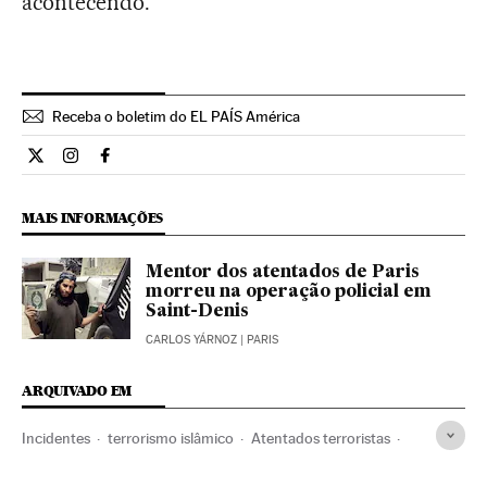
acontecendo.
Receba o boletim do EL PAÍS América
Internacional El País Brasil en Twitter
Internacional El País Brasil en Instagram
Internacional El País Brasil en Facebook
MAIS INFORMAÇÕES
Mentor dos atentados de Paris
morreu na operação policial em
Saint-Denis
CARLOS YÁRNOZ
| PARIS
ARQUIVADO EM
Incidentes
terrorismo islâmico
Atentados terroristas
Islã
Jihadismo
Europa Ocidental
Europa