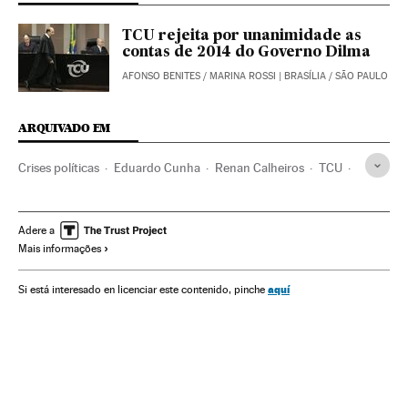
TCU rejeita por unanimidade as
contas de 2014 do Governo Dilma
AFONSO BENITES
/
MARINA ROSSI
| BRASÍLIA / SÃO PAULO
ARQUIVADO EM
Crises políticas
Eduardo Cunha
Renan Calheiros
TCU
Dilma Rousseff
Congresso Nacional
Presidente Brasil
Brasil
Presidência Brasil
Parlamento
Adere a
Mais informações
Conflitos políticos
América do Sul
América Latina
Governo Brasil
América
Governo
Finanças públicas
aquí
Si está interesado en licenciar este contenido, pinche
Administração Estado
Administração pública
Finanças
Partido dos Trabalhadores
Partidos políticos
Política