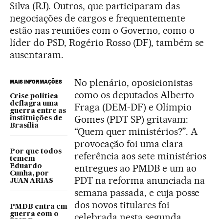
Silva (RJ). Outros, que participaram das
negociações de cargos e frequentemente
estão nas reuniões com o Governo, como o
líder do PSD, Rogério Rosso (DF), também se
ausentaram.
No plenário, oposicionistas
MAIS INFORMAÇÕES
como os deputados Alberto
Crise política
deflagra uma
Fraga (DEM-DF) e Olímpio
guerra entre as
Gomes (PDT-SP) gritavam:
instituições de
Brasília
“Quem quer ministérios?”. A
provocação foi uma clara
Por que todos
referência aos sete ministérios
temem
entregues ao PMDB e um ao
Eduardo
Cunha, por
PDT na reforma anunciada na
JUAN ARIAS
semana passada, e cuja posse
dos novos titulares foi
PMDB entra em
guerra com o
celebrada nesta segunda.