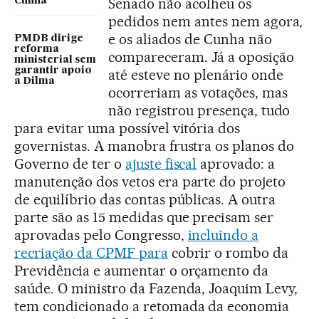
Senado não acolheu os
Cunha”
pedidos nem antes nem agora,
e os aliados de Cunha não
PMDB dirige
reforma
compareceram. Já a oposição
ministerial sem
garantir apoio
até esteve no plenário onde
a Dilma
ocorreriam as votações, mas
não registrou presença, tudo
para evitar uma possível vitória dos
governistas. A manobra frustra os planos do
Governo de ter o
ajuste fiscal
aprovado: a
manutenção dos vetos era parte do projeto
de equilíbrio das contas públicas. A outra
parte são as 15 medidas que precisam ser
aprovadas pelo Congresso,
incluindo a
recriação da CPMF para
cobrir o rombo da
Previdência e aumentar o orçamento da
saúde. O ministro da Fazenda, Joaquim Levy,
tem condicionado a retomada da economia