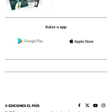
Baixe o app
©
EDICIONES EL PAÍS
EL PAÍS BRASIL EN
EL PAÍS BRASI
EL PAÍS B
EL PA