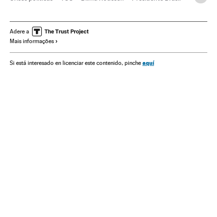
Presidência Brasil
Conflitos políticos
Governo Brasil
Finanças públicas
Governo
Administração Estado
Adere a
Mais informações
Finanças
Administração pública
Economia
Partido dos Trabalhadores
Partidos políticos
Política
aquí
Si está interesado en licenciar este contenido, pinche