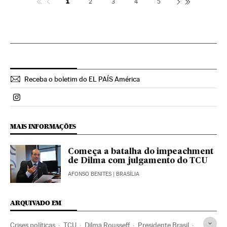
1
2
3
4
5
Receba o boletim do EL PAÍS América
Politica El País Brasil en Instagram
MAIS INFORMAÇÕES
Começa a batalha do impeachment
de Dilma com julgamento do TCU
AFONSO BENITES
| BRASÍLIA
ARQUIVADO EM
Crises políticas
TCU
Dilma Rousseff
Presidente Brasil