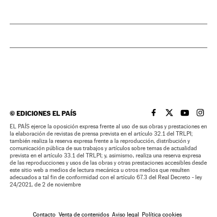
©
EDICIONES EL PAÍS
EL PAÍS BRASIL EN
EL PAÍS BRASI
EL PAÍS B
EL PA
EL PAÍS ejerce la oposición expresa frente al uso de sus obras y prestaciones en
la elaboración de revistas de prensa prevista en el artículo 32.1 del TRLPI;
también realiza la reserva expresa frente a la reproducción, distribución y
comunicación pública de sus trabajos y artículos sobre temas de actualidad
prevista en el artículo 33.1 del TRLPI; y, asimismo, realiza una reserva expresa
de las reproducciones y usos de las obras y otras prestaciones accesibles desde
este sitio web a medios de lectura mecánica u otros medios que resulten
adecuados a tal fin de conformidad con el artículo 67.3 del Real Decreto - ley
24/2021, de 2 de noviembre
Contacto
Venta de contenidos
Aviso legal
Política cookies