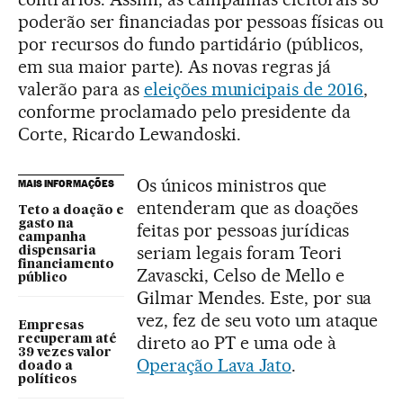
poderão ser financiadas por pessoas físicas ou
por recursos do fundo partidário (públicos,
em sua maior parte). As novas regras já
valerão para as
eleições municipais de 2016
,
conforme proclamado pelo presidente da
Corte, Ricardo Lewandoski.
Os únicos ministros que
MAIS INFORMAÇÕES
entenderam que as doações
Teto a doação e
gasto na
feitas por pessoas jurídicas
campanha
seriam legais foram Teori
dispensaria
financiamento
Zavascki, Celso de Mello e
público
Gilmar Mendes. Este, por sua
vez, fez de seu voto um ataque
Empresas
direto ao PT e uma ode à
recuperam até
39 vezes valor
Operação Lava Jato
.
doado a
políticos