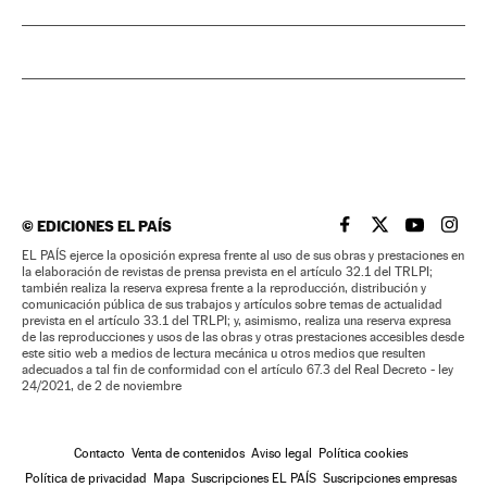
©
EDICIONES EL PAÍS
EL PAÍS BRASIL EN
EL PAÍS BRASI
EL PAÍS B
EL PA
EL PAÍS ejerce la oposición expresa frente al uso de sus obras y prestaciones en
la elaboración de revistas de prensa prevista en el artículo 32.1 del TRLPI;
también realiza la reserva expresa frente a la reproducción, distribución y
comunicación pública de sus trabajos y artículos sobre temas de actualidad
prevista en el artículo 33.1 del TRLPI; y, asimismo, realiza una reserva expresa
de las reproducciones y usos de las obras y otras prestaciones accesibles desde
este sitio web a medios de lectura mecánica u otros medios que resulten
adecuados a tal fin de conformidad con el artículo 67.3 del Real Decreto - ley
24/2021, de 2 de noviembre
Contacto
Venta de contenidos
Aviso legal
Política cookies
Política de privacidad
Mapa
Suscripciones EL PAÍS
Suscripciones empresas