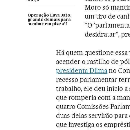
força
Moro só mantinh
um tiro de canh
Operação Lava Jato,
grande demais para
“O 'parlamenta
‘acabar em pizza’?
desidratar”, pre
Há quem questione essa 
acender o rastilho de pó
presidenta Dilma
no Cong
recesso parlamentar term
trabalho, ele deu início a
que romperia com a mand
quatro Comissões Parlam
duas delas servirão para
que investiga os emprés