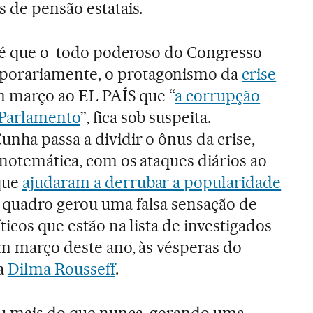
s de pensão estatais.
o é que o todo poderoso do Congresso
orariamente, o protagonismo da
crise
em março ao EL PAÍS que “
a corrupção
 Parlamento
”, fica sob suspeita.
nha passa a dividir o ônus da crise,
onotemática, com os ataques diários ao
que
ajudaram a derrubar a popularidade
e quadro gerou uma falsa sensação de
ticos que estão na lista de investigados
em março deste ano, às vésperas do
a
Dilma Rousseff
.