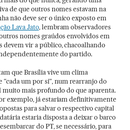
hou mais do que nunca, gerando uma
tiva de que outros nomes estavam na
nha não deve ser o único exposto em
ção Lava Jato
, lembram observadores
e outros nomes graúdos envolvidos em
 devem vir a público, chacoalhando
 Independentemente do partido.
tam que Brasília vive um clima
e “cada um por si”, num rearranjo do
al muito mais profundo do que aparenta.
or exemplo, já estariam definitivamente
opostas para salvar o respectivo capital
datária estaria disposta a deixar o barco
 desembarcar do PT, se necessário, para