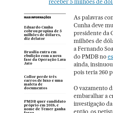
receber 5 milhões de dól
As palavras co
MAIS INFORMAÇÕES
Cunha deve mui
Eduardo Cunha
cobrou propina de 5
presidente da 
milhões de dólares,
diz delator
milhões de dól
a Fernando Soa
Brasília entra em
do PMDB no
e
ebulição com a nova
fase da Operação Lava
ainda, insinuo
Jato
pois teria 260
Collor perde três
carros de luxo e uma
maleta de
O vazamento d
documentos
embaralhar a cr
PMDB quer candidato
investigação da
próprio em 2018, e
nome de Temer ganha
então, os petis