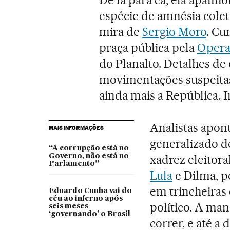
De lá para cá, ela apan
espécie de amnésia cole
mira de
Sergio Moro
. Cu
praça pública pela
Opera
do Planalto. Detalhes d
movimentações suspeitas
ainda mais a República.
Analistas apon
MAIS INFORMAÇÕES
generalizado d
“A corrupção está no
Governo, não está no
xadrez eleitor
Parlamento”
Lula
e Dilma, p
em trincheiras 
Eduardo Cunha vai do
céu ao inferno após
político. A man
seis meses
‘governando’ o Brasil
correr, e até a