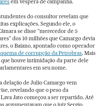
ares
em véspera de campanha.
ntundentes do consultor revelam que
tas explicações. Segundo ele, o
Câmara se disse “merecedor de 5
ares” dos 10 milhões que Camargo devia
res, o Baiano, apontado como operador
squema de corrupção da Petrobras
. Mais
u que houve intimidação da parte dele
 parlamentares em seu nome.
a delação de Julio Camargo vem
ise, revelando que o peso da
 Lava Jato começou a ser repartido. Até
tas argumentavam que o juiz Sergio