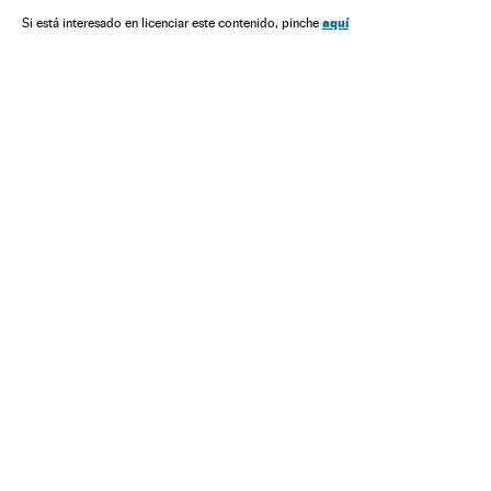
Licença armas
Associações políticas
aquí
Si está interesado en licenciar este contenido, pinche
Partidos conservadores
Armas privadas
Congresso Nacional
Conservadores
Parlamento
Partidos políticos
Ideologias
Justiça
Política