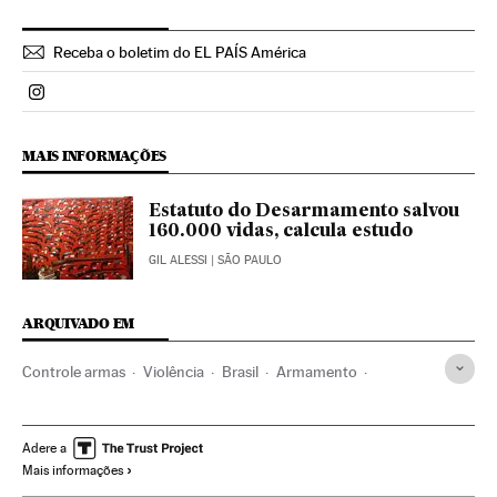
Receba o boletim do EL PAÍS América
Politica El País Brasil en Instagram
MAIS INFORMAÇÕES
Estatuto do Desarmamento salvou
160.000 vidas, calcula estudo
GIL ALESSI
| SÃO PAULO
ARQUIVADO EM
Controle armas
Violência
Brasil
Armamento
América do Sul
América Latina
Defesa
Acontecimentos
América
Problemas sociais
Adere a
Mais informações
Sociedade
Bancada da Bala
Bancada BBB