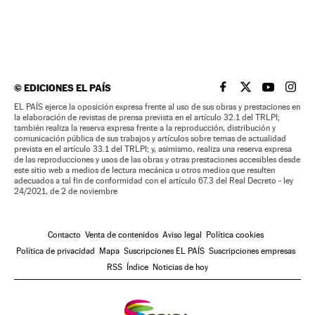
©
EDICIONES EL PAÍS
EL PAÍS BRASIL EN
EL PAÍS BRASI
EL PAÍS B
EL PA
EL PAÍS ejerce la oposición expresa frente al uso de sus obras y prestaciones en
la elaboración de revistas de prensa prevista en el artículo 32.1 del TRLPI;
también realiza la reserva expresa frente a la reproducción, distribución y
comunicación pública de sus trabajos y artículos sobre temas de actualidad
prevista en el artículo 33.1 del TRLPI; y, asimismo, realiza una reserva expresa
de las reproducciones y usos de las obras y otras prestaciones accesibles desde
este sitio web a medios de lectura mecánica u otros medios que resulten
adecuados a tal fin de conformidad con el artículo 67.3 del Real Decreto - ley
24/2021, de 2 de noviembre
Contacto
Venta de contenidos
Aviso legal
Política cookies
Política de privacidad
Mapa
Suscripciones EL PAÍS
Suscripciones empresas
RSS
Índice
Noticias de hoy