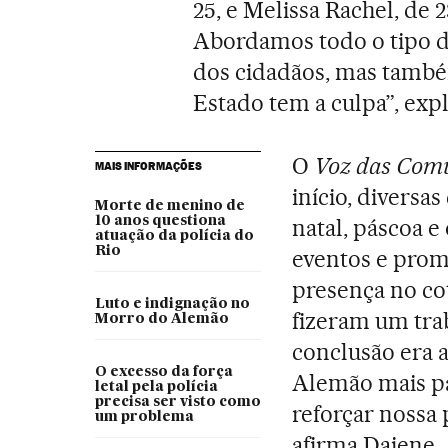
25, e Melissa Rachel, de
Abordamos todo o tipo de
dos cidadãos, mas tamb
Estado tem a culpa”, expl
O
Voz das Com
MAIS INFORMAÇÕES
início, divers
Morte de menino de
10 anos questiona
natal, páscoa e
atuação da polícia do
Rio
eventos e prom
presença no cot
Luto e indignação no
fizeram um tra
Morro do Alemão
conclusão era 
O excesso da força
Alemão mais pa
letal pela polícia
precisa ser visto como
reforçar nossa 
um problema
afirma Daiene.