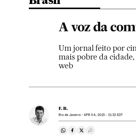
Brasil
A voz da com
Um jornal feito por ci
mais pobre da cidade, 
web
F. B.
Rio de Janeiro -
APR
04, 2015 - 21:32
EDT
Compartir en Whatsapp
Compartir en Facebook
Compartir en Twitter
Desplegar Redes Soci