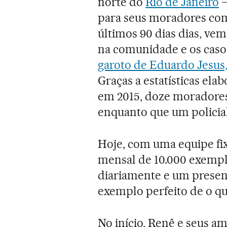
norte do
Rio de Janeiro
–
para seus moradores com
últimos 90 dias dias, vem
na comunidade e os casos
garoto de Eduardo Jesus, 
Graças a estatísticas ela
em 2015, doze moradores
enquanto que um policial
Hoje, com uma equipe fi
mensal de 10.000 exemplar
diariamente e um presenç
exemplo perfeito de o qu
No início, Renê e seus a