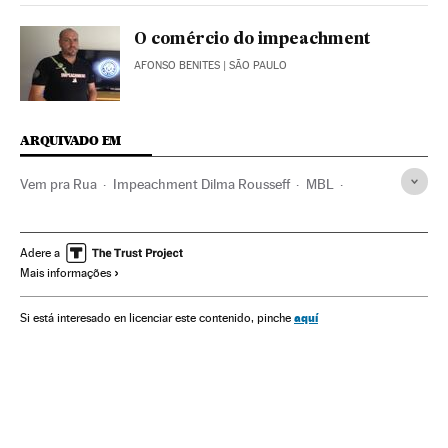
O comércio do impeachment
AFONSO BENITES
| SÃO PAULO
ARQUIVADO EM
Vem pra Rua
Impeachment Dilma Rousseff
MBL
Manifestações
Partido dos Trabalhadores
Crises políticas
Dilma Rousseff
Presidente Brasil
Adere a
Mais informações
Protestos sociais
Mal-estar social
Presidência Brasil
Maioridade Penal
Brasil
Responsabilidade penal
aquí
Si está interesado en licenciar este contenido, pinche
Governo Brasil
Movimentos sociais
América do Sul
América Latina
Partidos políticos
Governo
Administração Estado
América
Códigos legais
Regulamento jurídico
Política