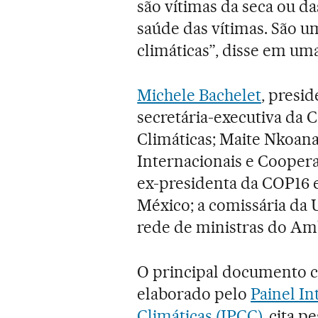
são vítimas da seca ou d
saúde das vítimas. São 
climáticas”, disse em um
Michele Bachelet
, presid
secretária-executiva da
Climáticas; Maite Nkoan
Internacionais e Cooperaç
ex-presidenta da COP16 e
México; a comissária da
rede de ministras do A
O principal documento ci
elaborado pelo
Painel I
Climáticas (IPCC)
, cita 