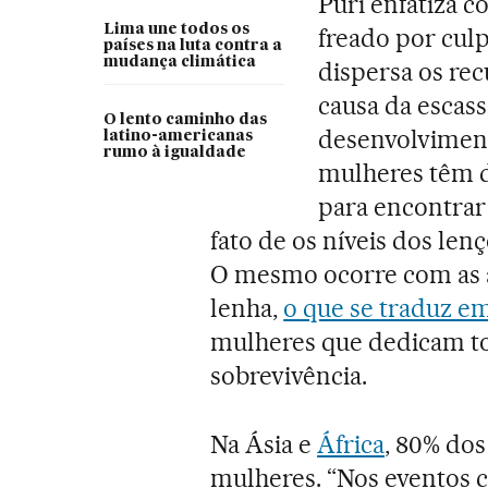
Puri enfatiza 
Lima une todos os
freado por culp
países na luta contra a
mudança climática
dispersa os rec
causa da escas
O lento caminho das
desenvolviment
latino-americanas
rumo à igualdade
mulheres têm d
para encontrar 
fato de os níveis dos len
O mesmo ocorre com as a
lenha,
o que se traduz e
mulheres que dedicam to
sobrevivência.
Na Ásia e
África
, 80% dos
mulheres. “Nos eventos c