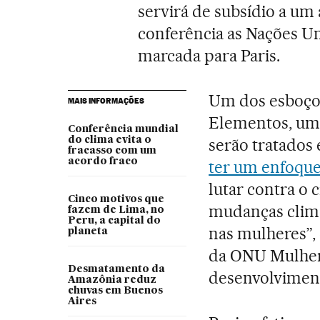
servirá de subsídio a um
conferência as Nações U
marcada para Paris.
Um dos esboço
MAIS INFORMAÇÕES
Elementos, uma
Conferência mundial
do clima evita o
serão tratados 
fracasso com um
acordo fraco
ter um enfoque
lutar contra o 
Cinco motivos que
mudanças clim
fazem de Lima, no
Peru, a capital do
nas mulheres”, 
planeta
da ONU Mulheres
Desmatamento da
desenvolvimen
Amazônia reduz
chuvas em Buenos
Aires